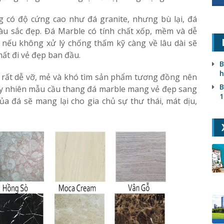
 có độ cứng cao như đá granite, nhưng bù lại, đá
u sắc đẹp. Đá Marble có tính chất xốp, mềm và dễ
, nếu không xử lý chống thấm kỹ càng về lâu dài sẽ
ất đi vẻ đẹp ban đầu.
B
h
ì rất dễ vỡ, mẻ và khó tìm sản phẩm tương đồng nên
B
Tuy nhiên mẫu cầu thang đá marble mang vẻ đẹp sang
1
 đá sẽ mang lại cho gia chủ sự thư thái, mát dịu,