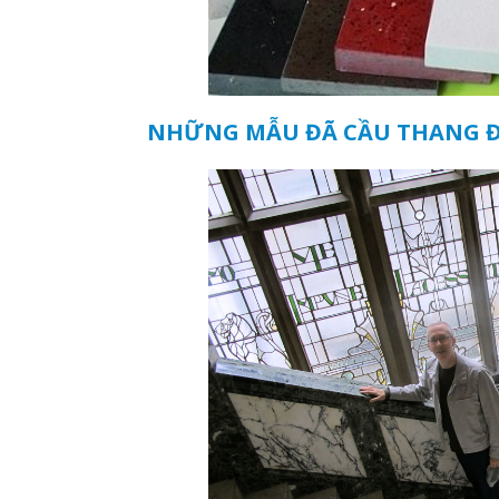
NHỮNG MẪU ĐÃ CẦU THANG 