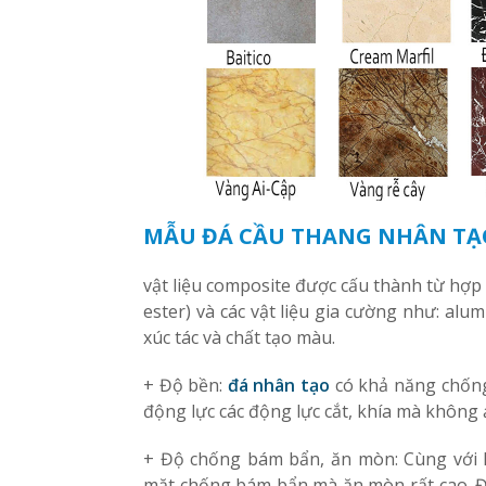
MẪU ĐÁ CẦU THANG NHÂN TẠ
vật liệu composite được cấu thành từ hợp ch
ester) và các vật liệu gia cường như: alu
xúc tác và chất tạo màu.
+ Độ bền:
đá nhân tạo
có khả năng chống 
động lực các động lực cắt, khía mà không
+ Độ chống bám bẩn, ăn mòn: Cùng với kh
mặt chống bám bẩn mà ăn mòn rất cao. Đ