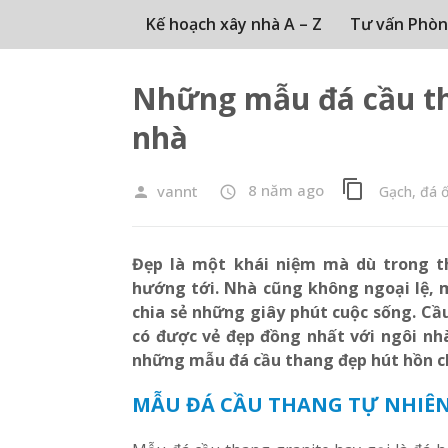
Kế hoạch xây nhà A – Z
Tư vấn Phòn
Những mẫu đá cầu th
nhà
content_copy
8 năm ago
vannt
Gạch, đá ố
person
access_time
Đẹp là một khái niệm mà dù trong t
hướng tới. Nhà cũng không ngoại lệ, m
chia sẻ những giây phút cuộc sống. C
có được vẻ đẹp đồng nhất với ngôi nhà
những mẫu đá cầu thang đẹp hút hồn c
MẪU ĐÁ CẦU THANG TỰ NHIÊN