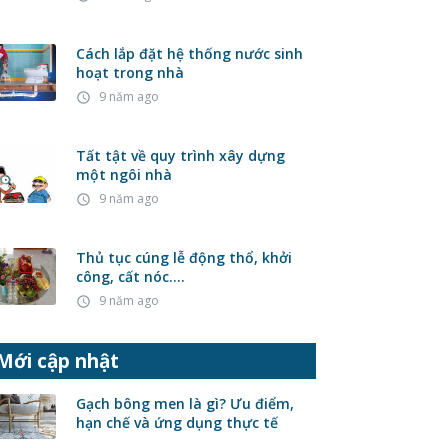
Cách lắp đặt hệ thống nước sinh
hoạt trong nhà
9 năm ago
access_time
Tất tật về quy trình xây dựng
một ngôi nhà
9 năm ago
access_time
Thủ tục cúng lễ động thổ, khởi
công, cất nóc….
9 năm ago
access_time
Mới cập nhật
Gạch bông men là gì? Ưu điểm,
hạn chế và ứng dụng thực tế