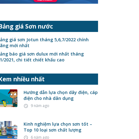
Bảng giá Sơn nước
ảng giá sơn Jotun tháng 5,6,7/2022 chính
ãng mới nhất
ảng báo giá sơn dulux mới nhất tháng
1/2021, chi tiết chiết khấu cao
Xem nhiều nhất
Hướng dẫn lựa chọn dây điện, cáp
điện cho nhà dân dụng
9 năm ago
access_time
Kinh nghiệm lựa chọn sơn tốt –
Top 10 loại sơn chất lượng
6 năm ago
access_time