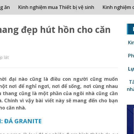
g ăn
Kinh nghiệm mua Thiết bị vệ sinh
Kinh nghiệm 
ang đẹp hút hồn cho căn
Ki
Phâ
p lát
Lự
hời đại nào cũng là điều con người cũng muốn
Tấ
ột nơi để nghỉ ngơi, nơi để sống, nơi cùng nhau
nh
ầu thang cũng là một phần của ngôi nhà cũng cần
. Chính vì vậy bài viết này sẽ mang đến cho bạn
ho căn nhà.
: ĐÁ GRANITE