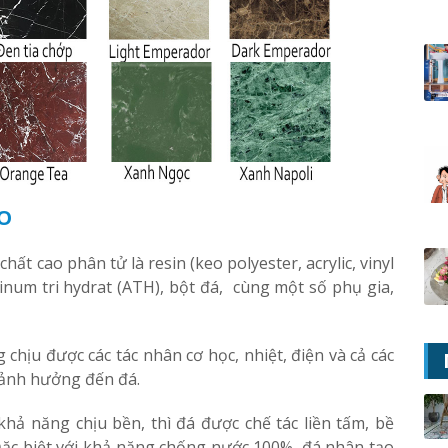
O
ất cao phân tử là resin (keo polyester, acrylic, vinyl
minum tri hydrat (ATH), bột đá, cùng một số phụ gia,
chịu được các tác nhân cơ học, nhiệt, điện và cả các
 ảnh hưởng đến đá.
ả năng chịu bền, thì đá được chế tác liền tấm, bề
ặc biệt với khả năng chống nước 100%, đá nhân tạo