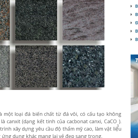
B
B
Đ
B
B
 một loại đá biến chất từ đá vôi, có cấu tạo không
à canxit (dạng kết tinh của cacbonat canxi, CaCO
).
3
rình xây dựng yêu cầu độ thẩm mỹ cao, làm vật liệu
ng ứng dụng khác mang lại vẻ đẹp sang trọng.