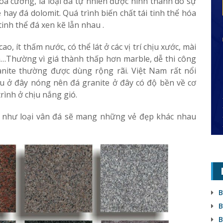
oa cương, là loại đá tự nhiên được hình thành do sự
e hay đá dolomit. Quá trình biến chất tái tinh thể hóa
tinh thể đá xen kẽ lẫn nhau .
ao, ít thấm nước, có thể lát ở các vị trí chịu xước, mài
…Thường vì giá thành thấp hơn marble, dễ thi công
anite thường được dùng rộng rãi. Việt Nam rất nổi
ậu ở đây nóng nên đá granite ở đây có độ bền về cơ
trình ở chịu nắng gió.
 như loại vân đá sẽ mang những vẻ đẹp khác nhau
B
B
B