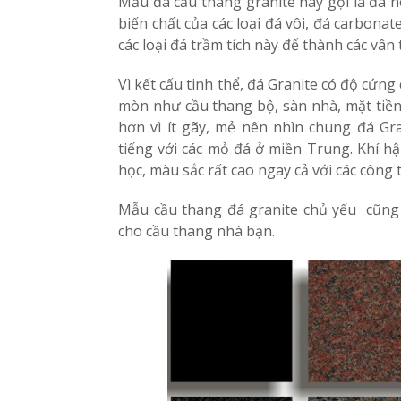
Mẫu đá cầu thang granite hay gọi là đá h
biến chất của các loại đá vôi, đá carbonat
các loại đá trầm tích này để thành các vân 
Vì kết cấu tinh thể, đá Granite có độ cứng c
mòn như cầu thang bộ, sàn nhà, mặt tiền
hơn vì ít gãy, mẻ nên nhìn chung đá Gr
tiếng với các mỏ đá ở miền Trung. Khí h
học, màu sắc rất cao ngay cả với các công 
Mẫu cầu thang đá granite chủ yếu cũng
cho cầu thang nhà bạn.