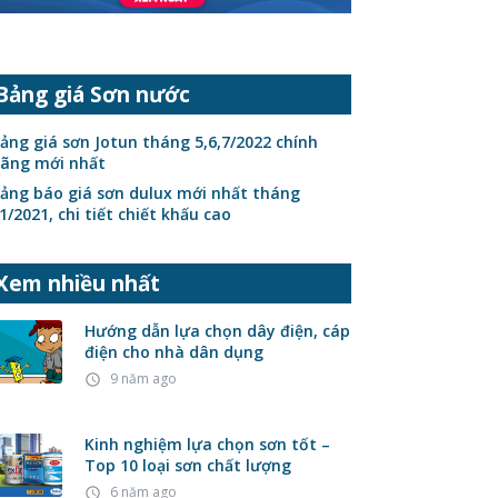
Bảng giá Sơn nước
ảng giá sơn Jotun tháng 5,6,7/2022 chính
ãng mới nhất
ảng báo giá sơn dulux mới nhất tháng
1/2021, chi tiết chiết khấu cao
Xem nhiều nhất
Hướng dẫn lựa chọn dây điện, cáp
điện cho nhà dân dụng
9 năm ago
access_time
Kinh nghiệm lựa chọn sơn tốt –
Top 10 loại sơn chất lượng
6 năm ago
access_time