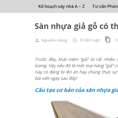
Kế hoạch xây nhà A – Z
Tư vấn Phòn
Sàn nhựa giả gỗ có t
content_copy
8 năm ago
Nguyễn Hằng
T
person
access_time
Trước đây, khái niệm “giả” bị rất nhiều 
lượng. Vậy nếu đó là một loại hàng “giả” c
này có đáng bị lên án hay chúng thực sự 
bài viết ngay sau đây!
Cấu tạo cơ bản của sàn nhựa gi