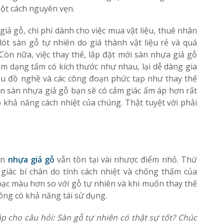
ột cách nguyên vẹn.
giả gỗ, chi phí dành cho việc mua vật liệu, thuê nhân
lót sàn gỗ tự nhiên do giá thành vật liệu rẻ và quá
 Còn nữa, việc thay thế, lắp đặt mới sàn nhựa giả gỗ
m dạng tấm có kích thước như nhau, lại dễ dàng gia
u đồ nghề và các công đoạn phức tạp như thay thế
rên sàn nhựa giả gỗ bạn sẽ có cảm giác ấm áp hơn rất
do khả năng cách nhiệt của chúng. Thật tuyệt vời phải
àn
nhựa giả gỗ
vẫn tồn tại vài nhược điểm nhỏ. Thứ
giác bí chân do tính cách nhiệt và chống thấm của
bạc màu hơn so với gỗ tự nhiên và khi muốn thay thế
ông có khả năng tái sử dụng.
đáp cho câu hỏi: Sàn gỗ tự nhiên có thật sự tốt? Chúc