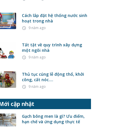
Cách lắp đặt hệ thống nước sinh
hoạt trong nhà
9 năm ago
access_time
Tất tật về quy trình xây dựng
một ngôi nhà
9 năm ago
access_time
Thủ tục cúng lễ động thổ, khởi
công, cất nóc….
9 năm ago
access_time
Mới cập nhật
Gạch bông men là gì? Ưu điểm,
hạn chế và ứng dụng thực tế