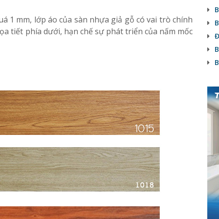
B
uá 1 mm, lớp áo của sàn nhựa giả gỗ có vai trò chính
B
ọa tiết phía dưới, hạn chế sự phát triển của nấm mốc
Đ
B
B