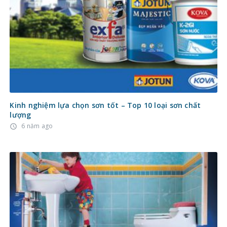
Kinh nghiệm lựa chọn sơn tốt – Top 10 loại sơn chất
lượng
6 năm ago
access_time