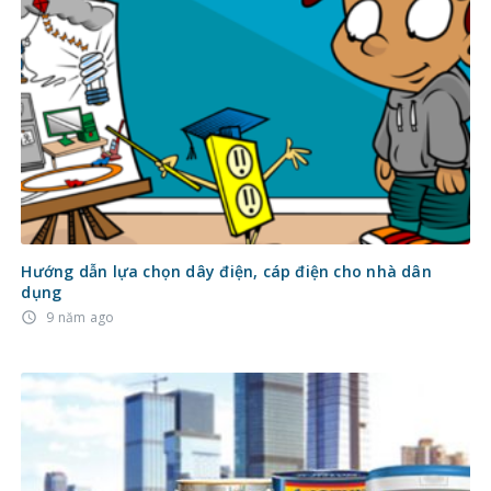
Hướng dẫn lựa chọn dây điện, cáp điện cho nhà dân
dụng
9 năm ago
access_time