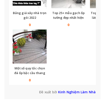
Bảng giá xây nhà trọn
Top 25+ mẫu gạch ốp
Top nhữ
gói 2022
tường đẹp nhất hiện
lát nền t
nay
tế
0
0
Một số quy tắc chọn
đá ốp bậc cầu thang
bạn không thể bỏ qua
0
Đề xuất bởi
Kinh Nghiệm Làm Nhà