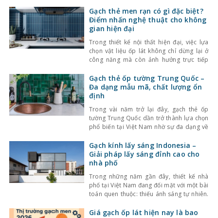
Gạch thẻ men rạn có gì đặc biệt?
Điểm nhấn nghệ thuật cho không
gian hiện đại
Trong thiết kế nội thất hiện đại, việc lựa
chọn vật liệu ốp lát không chỉ dừng lại ở
công năng mà còn ảnh hưởng trực tiếp
đến tính thẩm mỹ và cảm giác không gian.
Một trong những lựa chọn nổi bật gần đây
Gạch thẻ ốp tường Trung Quốc –
là gạch thẻ men rạn – dòng gạch ốp lát
Đa dạng mẫu mã, chất lượng ổn
định
Trong vài năm trở lại đây, gạch thẻ ốp
tường Trung Quốc dần trở thành lựa chọn
phổ biến tại Việt Nam nhờ sự đa dạng về
kiểu dáng, màu sắc cùng mức giá hợp lý.
Bên cạnh đó, chất lượng sản phẩm cũng
Gạch kính lấy sáng Indonesia –
không ngừng được cải thiện, đáp ứng tốt
Giải pháp lấy sáng đỉnh cao cho
nhu cầu sử
nhà phố
Trong những năm gần đây, thiết kế nhà
phố tại Việt Nam đang đối mặt với một bài
toán quen thuộc: thiếu ánh sáng tự nhiên.
Với mật độ xây dựng cao, nhà ở thường bị
che chắn bởi các công trình xung quanh,
Giá gạch ốp lát hiện nay là bao