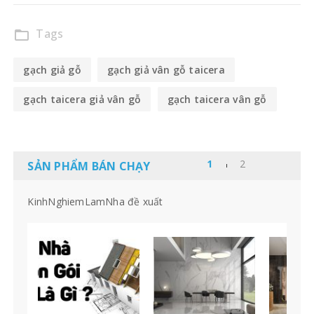
Tags
folder_open
gạch giả gỗ
gạch giả vân gỗ taicera
gạch taicera giả vân gỗ
gạch taicera vân gỗ
SẢN PHẨM BÁN CHẠY
KinhNghiemLamNha đề xuất