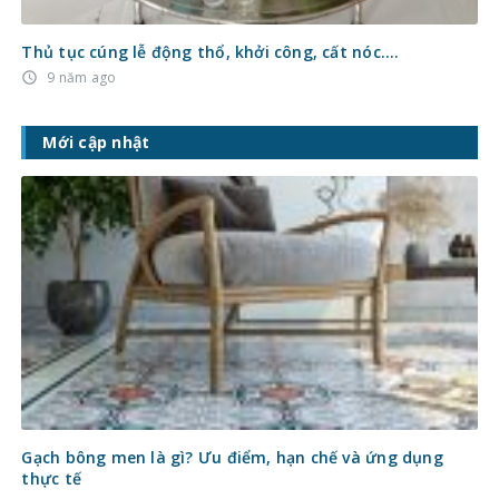
Thủ tục cúng lễ động thổ, khởi công, cất nóc….
9 năm ago
access_time
Mới cập nhật
Gạch bông men là gì? Ưu điểm, hạn chế và ứng dụng
thực tế