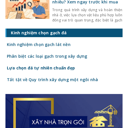
khiến không gian trở nên bí bách và phụ
nhiêu? Xem ngay trước khi mua
thuộc nhiều
Trong quá trình xây dựng và hoàn thiện
nhà ở, việc lựa chọn vật liệu phù hợp luôn
đóng vai trò quan trọng, đặc biệt là gạch
ốp lát. Không chỉ ảnh hưởng đến thẩm mỹ,
giá gạch ốp lát hiện nay còn quyết định
Kinh nghiệm chọn gạch đá
trực tiếp đến tổng chi phí công trình. Vậy
gạch
Kinh nghiệm chọn gạch lát nền
Phân biệt các loại gạch trong xây dựng
Lựa chọn đá tự nhiên chuẩn đẹp
Tất tật về Quy trình xây dựng một ngôi nhà