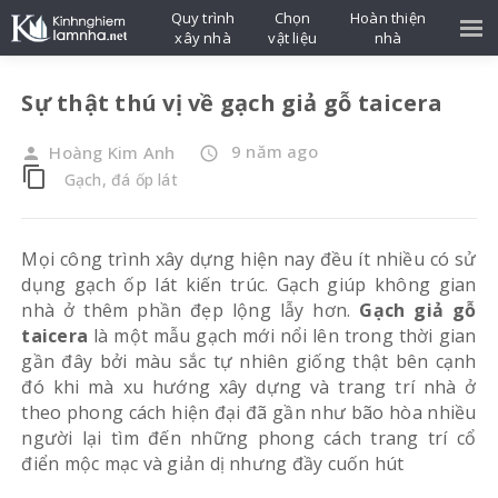
Quy trình
Chọn
Hoàn thiện
xây nhà
vật liệu
nhà
Sự thật thú vị về gạch giả gỗ taicera
9 năm ago
Hoàng Kim Anh
person
access_time
content_copy
Gạch, đá ốp lát
Mọi công trình xây dựng hiện nay đều ít nhiều có sử
dụng gạch ốp lát kiến trúc. Gạch giúp không gian
nhà ở thêm phần đẹp lộng lẫy hơn.
Gạch giả gỗ
taicera
là một mẫu gạch mới nổi lên trong thời gian
gần đây bởi màu sắc tự nhiên giống thật bên cạnh
đó khi mà xu hướng xây dựng và trang trí nhà ở
theo phong cách hiện đại đã gần như bão hòa nhiều
người lại tìm đến những phong cách trang trí cổ
điển mộc mạc và giản dị nhưng đầy cuốn hút