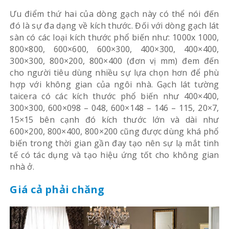
Ưu điểm thứ hai của dòng gạch này có thể nói đến
đó là sự đa dạng về kích thước. Đối với dòng gạch lát
sàn có các loại kích thước phổ biến như: 1000x 1000,
800×800, 600×600, 600×300, 400×300, 400×400,
300×300, 800×200, 800×400 (đơn vị mm) đem đến
cho người tiêu dùng nhiều sự lựa chọn hơn để phù
hợp với không gian của ngôi nhà. Gạch lát tường
taicera có các kích thước phổ biến như 400×400,
300×300, 600×098 – 048, 600×148 – 146 – 115, 20×7,
15×15 bên cạnh đó kích thước lớn và dài như
600×200, 800×400, 800×200 cũng được dùng khá phổ
biến trong thời gian gần đay tạo nên sự lạ mắt tinh
tế có tác dụng và tạo hiệu ứng tốt cho không gian
nhà ở.
Giá cả phải chăng