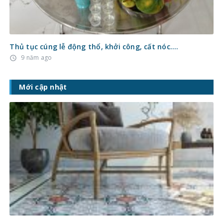
Thủ tục cúng lễ động thổ, khởi công, cất nóc….
9 năm ago
access_time
Mới cập nhật