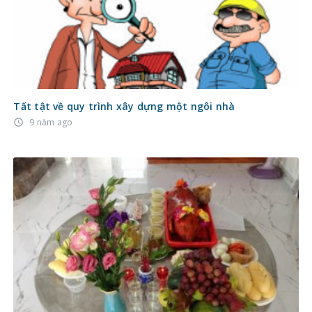
Tất tật về quy trình xây dựng một ngôi nhà
9 năm ago
access_time