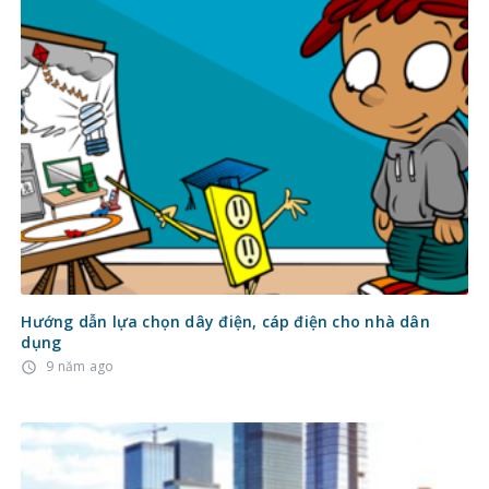
Hướng dẫn lựa chọn dây điện, cáp điện cho nhà dân
dụng
9 năm ago
access_time