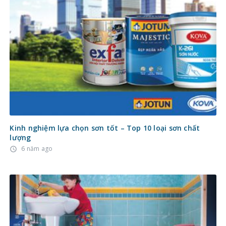
Kinh nghiệm lựa chọn sơn tốt – Top 10 loại sơn chất
lượng
6 năm ago
access_time