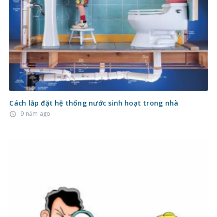
Cách lắp đặt hệ thống nước sinh hoạt trong nhà
9 năm ago
access_time