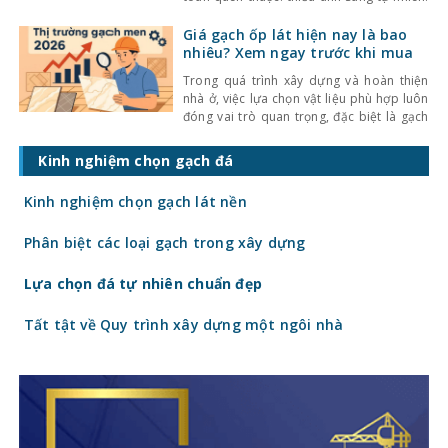
Với mật độ xây dựng cao, nhà ở thường bị
che chắn bởi các công trình xung quanh,
Giá gạch ốp lát hiện nay là bao
khiến không gian trở nên bí bách và phụ
nhiêu? Xem ngay trước khi mua
thuộc nhiều
Trong quá trình xây dựng và hoàn thiện
nhà ở, việc lựa chọn vật liệu phù hợp luôn
đóng vai trò quan trọng, đặc biệt là gạch
ốp lát. Không chỉ ảnh hưởng đến thẩm mỹ,
giá gạch ốp lát hiện nay còn quyết định
Kinh nghiệm chọn gạch đá
trực tiếp đến tổng chi phí công trình. Vậy
gạch
Kinh nghiệm chọn gạch lát nền
Phân biệt các loại gạch trong xây dựng
Lựa chọn đá tự nhiên chuẩn đẹp
Tất tật về Quy trình xây dựng một ngôi nhà