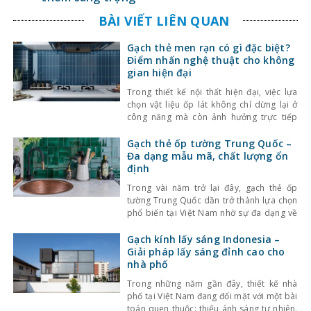
BÀI VIẾT LIÊN QUAN
Gạch thẻ men rạn có gì đặc biệt?
Điểm nhấn nghệ thuật cho không
gian hiện đại
Trong thiết kế nội thất hiện đại, việc lựa
chọn vật liệu ốp lát không chỉ dừng lại ở
công năng mà còn ảnh hưởng trực tiếp
đến tính thẩm mỹ và cảm giác không gian.
Một trong những lựa chọn nổi bật gần đây
Gạch thẻ ốp tường Trung Quốc –
là gạch thẻ men rạn – dòng gạch ốp lát
Đa dạng mẫu mã, chất lượng ổn
định
Trong vài năm trở lại đây, gạch thẻ ốp
tường Trung Quốc dần trở thành lựa chọn
phổ biến tại Việt Nam nhờ sự đa dạng về
kiểu dáng, màu sắc cùng mức giá hợp lý.
Bên cạnh đó, chất lượng sản phẩm cũng
Gạch kính lấy sáng Indonesia –
không ngừng được cải thiện, đáp ứng tốt
Giải pháp lấy sáng đỉnh cao cho
nhu cầu sử
nhà phố
Trong những năm gần đây, thiết kế nhà
phố tại Việt Nam đang đối mặt với một bài
toán quen thuộc: thiếu ánh sáng tự nhiên.