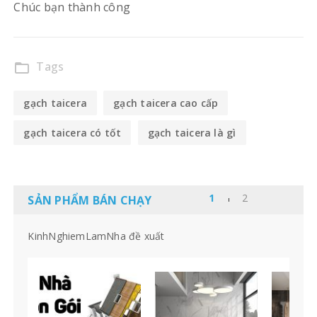
Chúc bạn thành công
Tags
folder_open
gạch taicera
gạch taicera cao cấp
gạch taicera có tốt
gạch taicera là gì
SẢN PHẨM BÁN CHẠY
KinhNghiemLamNha đề xuất