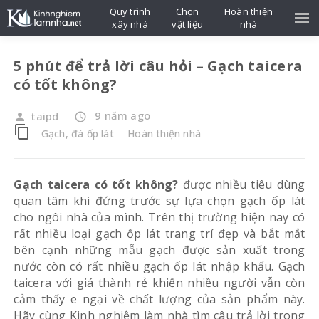
Quy trình
Chọn
Hoàn thiện
xây nhà
vật liệu
nhà
5 phút để trả lời câu hỏi – Gạch taicera
có tốt không?
9 năm ago
taipd
person
access_time
content_copy
Gạch, đá ốp lát
Hoàn thiện nhà
Gạch taicera có tốt không?
được nhiều tiêu dùng
quan tâm khi đứng trước sự lựa chọn gạch ốp lát
cho ngôi nhà của mình. Trên thị trường hiện nay có
rất nhiều loại gạch ốp lát trang trí đẹp và bắt mắt
bên cạnh những mẫu gạch được sản xuất trong
nước còn có rất nhiều gạch ốp lát nhập khẩu. Gạch
taicera với giá thành rẻ khiến nhiều người vẫn còn
cảm thấy e ngại về chất lượng của sản phẩm này.
Hãy cùng Kinh nghiệm làm nhà tìm câu trả lời trong