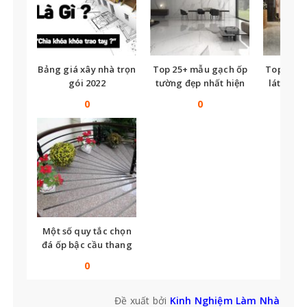
Bảng giá xây nhà trọn
Top 25+ mẫu gạch ốp
Top nhữ
gói 2022
tường đẹp nhất hiện
lát nền t
nay
tế
0
0
Một số quy tắc chọn
đá ốp bậc cầu thang
bạn không thể bỏ qua
0
Đề xuất bởi
Kinh Nghiệm Làm Nhà