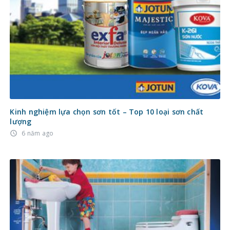
Kinh nghiệm lựa chọn sơn tốt – Top 10 loại sơn chất
lượng
6 năm ago
access_time