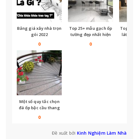
Bảng giá xây nhà trọn
Top 25+ mẫu gạch ốp
Top nhữ
gói 2022
tường đẹp nhất hiện
lát nền t
nay
tế
0
0
Một số quy tắc chọn
đá ốp bậc cầu thang
bạn không thể bỏ qua
0
Đề xuất bởi
Kinh Nghiệm Làm Nhà