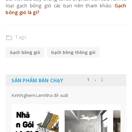
loại gạch bông gió các bạn nên tham khảo:
Gạch
bông gió là gì?
Tags
folder_open
Gạch bông gió
Gạch bông thông gió
SẢN PHẨM BÁN CHẠY
KinhNghiemLamNha đề xuất