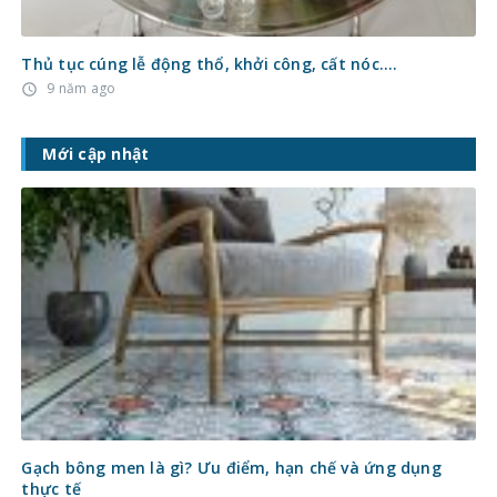
Thủ tục cúng lễ động thổ, khởi công, cất nóc….
9 năm ago
access_time
Mới cập nhật
Gạch bông men là gì? Ưu điểm, hạn chế và ứng dụng
thực tế