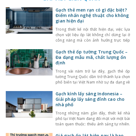
Gạch thẻ men rạn có gì đặc biệt?
Điểm nhấn nghệ thuật cho không
gian hiện đại
Trong thiết kế nội thất hiện đại, việc lựa
chọn vật liệu ốp lát không chỉ dừng lại ở
công năng mà còn ảnh hưởng trực tiếp
đến tính thẩm mỹ và cảm giác không gian.
Một trong những lựa chọn nổi bật gần đây
Gạch thẻ ốp tường Trung Quốc –
là gạch thẻ men rạn – dòng gạch ốp lát
Đa dạng mẫu mã, chất lượng ổn
định
Trong vài năm trở lại đây, gạch thẻ ốp
tường Trung Quốc dần trở thành lựa chọn
phổ biến tại Việt Nam nhờ sự đa dạng về
kiểu dáng, màu sắc cùng mức giá hợp lý.
Bên cạnh đó, chất lượng sản phẩm cũng
Gạch kính lấy sáng Indonesia –
không ngừng được cải thiện, đáp ứng tốt
Giải pháp lấy sáng đỉnh cao cho
nhu cầu sử
nhà phố
Trong những năm gần đây, thiết kế nhà
phố tại Việt Nam đang đối mặt với một bài
toán quen thuộc: thiếu ánh sáng tự nhiên.
Với mật độ xây dựng cao, nhà ở thường bị
che chắn bởi các công trình xung quanh,
Giá gạch ốp lát hiện nay là bao