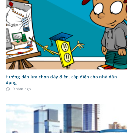
Hướng dẫn lựa chọn dây điện, cáp điện cho nhà dân
dụng
9 năm ago
access_time