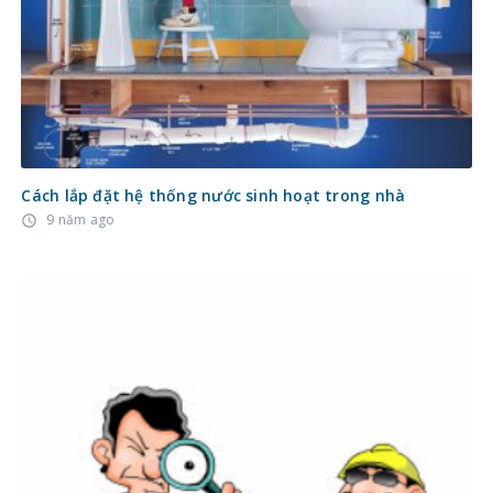
Cách lắp đặt hệ thống nước sinh hoạt trong nhà
9 năm ago
access_time