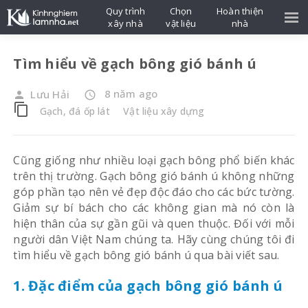
Quy trình
Chọn
Hoàn thiện
xây nhà
vật liệu
nhà
Tìm hiểu về gạch bông gió bánh ú
8 năm ago
Lưu Hải
person
access_time
content_copy
Gạch, đá ốp lát
Vật liệu xây dựng
Cũng giống như nhiều loại gạch bông phổ biến khác
trên thị trường. Gạch bông gió bánh ú không những
góp phần tạo nên vẻ đẹp độc đáo cho các bức tường.
Giảm sự bí bách cho các không gian mà nó còn là
hiện thân của sự gần gũi và quen thuộc. Đối với mỗi
người dân Việt Nam chúng ta. Hãy cùng chúng tôi đi
tìm hiểu về gạch bông gió bánh ú qua bài viết sau.
1. Đặc điểm của gạch bông gió bánh ú