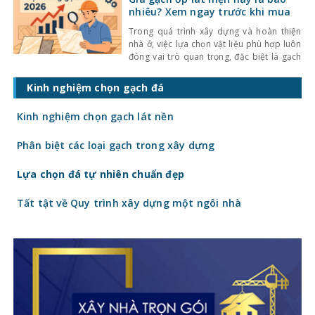
khiến không gian trở nên bí bách và phụ
nhiêu? Xem ngay trước khi mua
thuộc nhiều
Trong quá trình xây dựng và hoàn thiện
nhà ở, việc lựa chọn vật liệu phù hợp luôn
đóng vai trò quan trọng, đặc biệt là gạch
ốp lát. Không chỉ ảnh hưởng đến thẩm mỹ,
giá gạch ốp lát hiện nay còn quyết định
Kinh nghiệm chọn gạch đá
trực tiếp đến tổng chi phí công trình. Vậy
gạch
Kinh nghiệm chọn gạch lát nền
Phân biệt các loại gạch trong xây dựng
Lựa chọn đá tự nhiên chuẩn đẹp
Tất tật về Quy trình xây dựng một ngôi nhà