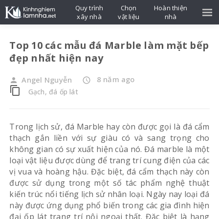
Quy trình
Chọn
Hoàn thiện
xây nhà
vật liệu
nhà
Top 10 các mẫu đá Marble làm mặt bếp
đẹp nhất hiện nay
8 năm ago
Angel Nguyễn
person
access_time
content_copy
Gạch, đá ốp lát
Trong lịch sử, đá Marble hay còn được gọi là đá cẩm
thạch gắn liền với sự giàu có và sang trọng cho
không gian có sự xuất hiện của nó. Đá marble là một
loại vật liệu được dùng để trang trí cung điện của các
vị vua và hoàng hậu. Đặc biệt, đá cẩm thạch này còn
được sử dụng trong một số tác phẩm nghệ thuật
kiến ​​trúc nổi tiếng lịch sử nhân loại. Ngày nay loại đá
này được ứng dụng phổ biến trong các gia đình hiện
đại ốp lát trang trí nội ngoại thất. Đặc biệt là hạng