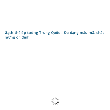
Kiến trúc ứng dụng
Kiến trúc Việt Nam
Kiến trúc thế giới
Nhà phố
Văn phòng, tòa nhà
Biệt thự
Khách sạn
Đối tác
Xây nhà Maxhome
Vật liệu xây dựng Newlando.vn
Bàn ăn thông minh
© 2016 - 2020 Copyright
Kinh nghiệm làm nhà
. All Rights
reserved.