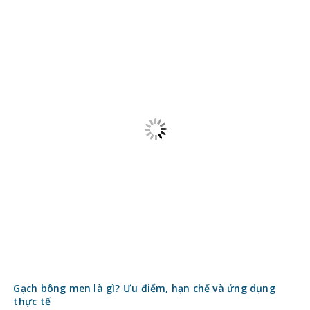
Báo giá gạch giả gỗ ngoài trời mới nhất
Gạch thẻ men rạn có gì đặc biệt? Điểm nhấn nghệ thuật
cho không gian hiện đại