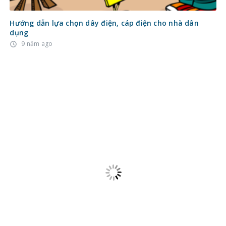
Hướng dẫn lựa chọn dây điện, cáp điện cho nhà dân
dụng
9 năm ago
access_time