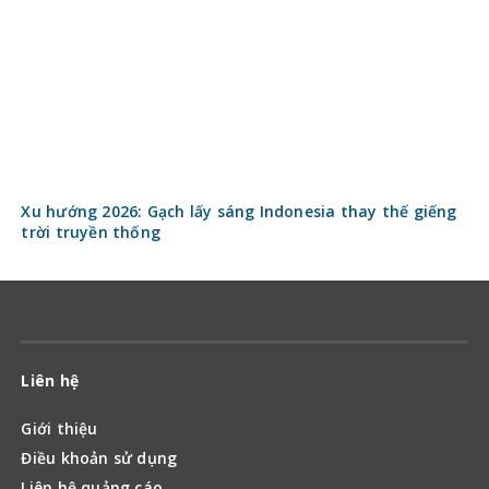
Website hoạt động thử nghiệm. Đang trong quá trình xin giấy
phép của Bộ thông tin và truyền thông
Quản lý – Kế hoạch
Kinh nghiệm
Ý tưởng
Xây thô
Vật liệu xây dựng
Hoàn thiện nhà
Phong thủy