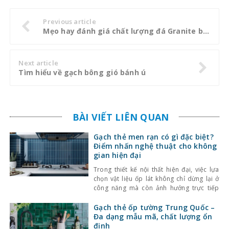
Previous article
Mẹo hay đánh giá chất lượng đá Granite bạn nên biết
Next article
Tìm hiểu về gạch bông gió bánh ú
BÀI VIẾT LIÊN QUAN
Gạch thẻ men rạn có gì đặc biệt?
Điểm nhấn nghệ thuật cho không
gian hiện đại
Trong thiết kế nội thất hiện đại, việc lựa
chọn vật liệu ốp lát không chỉ dừng lại ở
công năng mà còn ảnh hưởng trực tiếp
đến tính thẩm mỹ và cảm giác không gian.
Một trong những lựa chọn nổi bật gần đây
Gạch thẻ ốp tường Trung Quốc –
là gạch thẻ men rạn – dòng gạch ốp lát
Đa dạng mẫu mã, chất lượng ổn
định