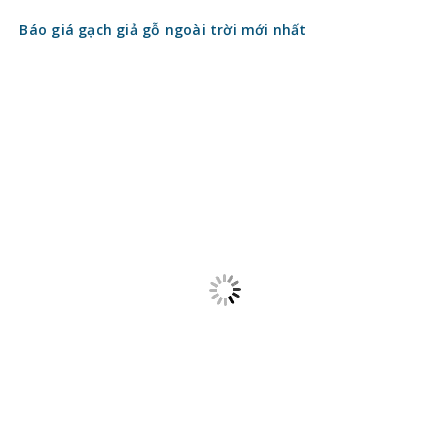
Xu hướng 2026: Gạch lấy sáng Indonesia thay thế giếng
trời truyền thống
Liên hệ
Giới thiệu
Điều khoản sử dụng
Liên hệ quảng cáo
Email: vanvietsm@gmail.com