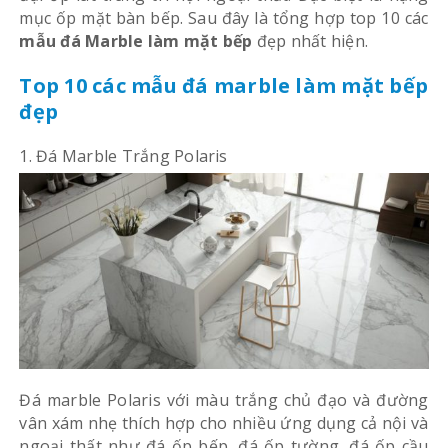
mục ốp mặt bàn bếp. Sau đây là tổng hợp top 10 các
mẫu đá Marble làm mặt bếp
đẹp nhất hiện.
Top 10 các mẫu đá marble làm mặt bếp
đẹp
1. Đá Marble Trắng Polaris
Đá marble Polaris với màu trắng chủ đạo và đường
vân xám nhẹ thích hợp cho nhiều ứng dụng cả nội và
ngoại thất như đá ốp bếp, đá ốp tường, đá ốp cầu