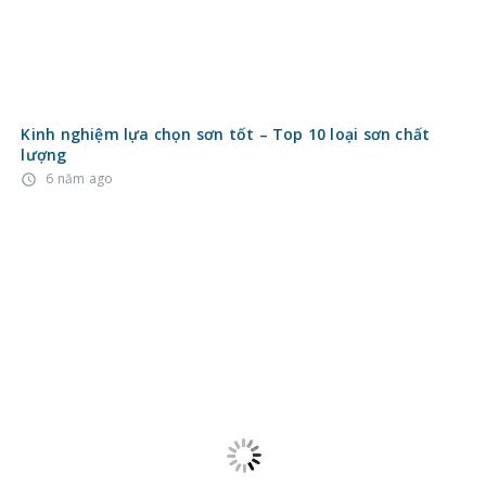
Kinh nghiệm lựa chọn sơn tốt – Top 10 loại sơn chất
lượng
6 năm ago
access_time
Cách lắp đặt hệ thống nước sinh hoạt trong nhà
9 năm ago
access_time