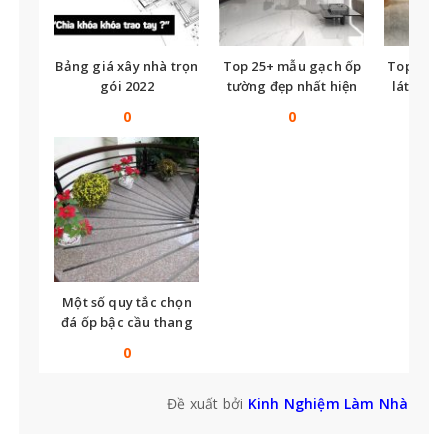
Bảng giá xây nhà trọn
Top 25+ mẫu gạch ốp
Top nhữ
gói 2022
tường đẹp nhất hiện
lát nền t
nay
tế
0
0
Một số quy tắc chọn
đá ốp bậc cầu thang
bạn không thể bỏ qua
0
Đề xuất bởi
Kinh Nghiệm Làm Nhà