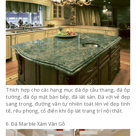
Thích hợp cho các hạng mục đá ốp cầu thang, đá ốp
tường, đá ốp mặt bàn bếp, đá lát sàn. Đá với vẻ đẹp
sang trọng, đường vân tự nhiên toát lên vẻ đẹp tinh
tế, rêu phong, cổ điển khi ốp lát trang trí nội thất.
6. Đá Marble Xám Vân Gỗ