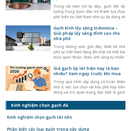
Trong vài năm trở lại đây, gạch thẻ ốp
tường Trung Quốc dần trở thành lựa chọn
phổ biến tại Việt Nam nhờ sự đa dạng về
kiểu dáng, màu sắc cùng mức giá hợp lý.
Bên cạnh đó, chất lượng sản phẩm cũng
Gạch kính lấy sáng Indonesia –
không ngừng được cải thiện, đáp ứng tốt
Giải pháp lấy sáng đỉnh cao cho
nhu cầu sử
nhà phố
Trong những năm gần đây, thiết kế nhà
phố tại Việt Nam đang đối mặt với một bài
toán quen thuộc: thiếu ánh sáng tự nhiên.
Với mật độ xây dựng cao, nhà ở thường bị
che chắn bởi các công trình xung quanh,
Giá gạch ốp lát hiện nay là bao
khiến không gian trở nên bí bách và phụ
nhiêu? Xem ngay trước khi mua
thuộc nhiều
Trong quá trình xây dựng và hoàn thiện
nhà ở, việc lựa chọn vật liệu phù hợp luôn
đóng vai trò quan trọng, đặc biệt là gạch
ốp lát. Không chỉ ảnh hưởng đến thẩm mỹ,
giá gạch ốp lát hiện nay còn quyết định
Kinh nghiệm chọn gạch đá
trực tiếp đến tổng chi phí công trình. Vậy
gạch
Kinh nghiệm chọn gạch lát nền
Phân biệt các loại gạch trong xây dựng