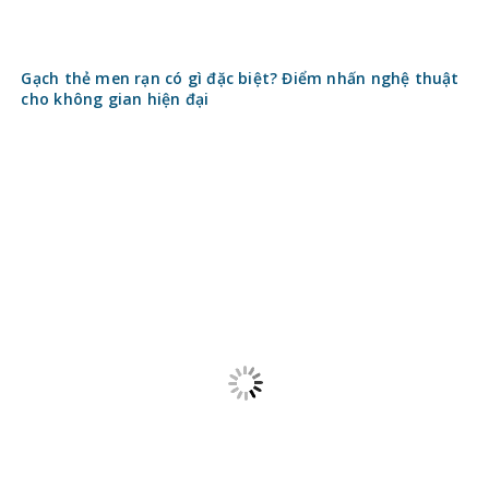
Lập kế hoạch
Kiến thức xây thô
Vật liệu xây dựng
Quy định nhà nước về xây sửa nhà
Hoàn thiện
Nội thất
Ngoại thất
Cửa nhựa, cửa gỗ, cửa nhôm kính
Đèn
Điện nước
Đồ gỗ
Kinh nghiệm mua Sơn nhà, sơn chống thấm tốt
Kinh nghiệm mua Thiết bị vệ sinh từ A – Z
Kiến trúc