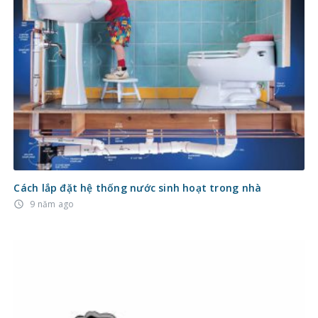
Cách lắp đặt hệ thống nước sinh hoạt trong nhà
9 năm ago
access_time