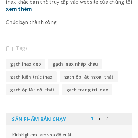
inax khác bạn thể truy cập vào website của chúng tôi
xem thêm
Chúc bạn thành công
Tags
folder_open
gạch inax đẹp
gạch inax nhập khẩu
gạch kiến trúc inax
gạch ốp lát ngoại thất
gạch ốp lát nội thất
gạch trang trí inax
SẢN PHẨM BÁN CHẠY
KinhNghiemLamNha đề xuất