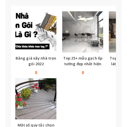
Bảng giá xây nhà trọn
Top 25+ mẫu gạch ốp
Top nhữ
gói 2022
tường đẹp nhất hiện
lát nền t
nay
tế
0
0
Một số quy tắc chọn