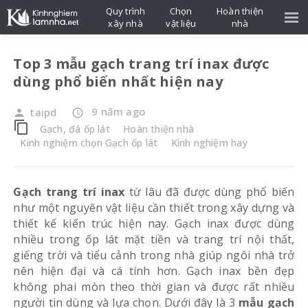
Quy trình
Chọn
Hoàn thiện
xây nhà
vật liệu
nhà
Top 3 mẫu gạch trang trí inax được
dùng phổ biến nhất hiện nay
9 năm ago
taipd
person
access_time
content_copy
Gạch, đá ốp lát
Hoàn thiện nhà
Kinh nghiệm chọn Gạch ốp lát
Kinh nghiệm hay
Gạch trang trí inax
từ lâu đã được dùng phổ biến
như một nguyên vật liệu cần thiết trong xây dựng và
thiết kế kiến trúc hiện nay. Gạch inax được dùng
nhiều trong ốp lát mặt tiền và trang trí nội thất,
giếng trời và tiểu cảnh trong nhà giúp ngôi nhà trở
nên hiện đại và cá tính hơn. Gạch inax bền đẹp
không phai mòn theo thời gian và được rất nhiều
người tin dùng và lựa chọn. Dưới đây là 3
mẫu gạch