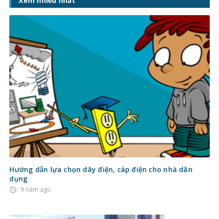
Xem nhiều nhất
Hướng dẫn lựa chọn dây điện, cáp điện cho nhà dân
dụng
9 năm ago
access_time