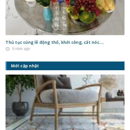
Thủ tục cúng lễ động thổ, khởi công, cất nóc….
9 năm ago
access_time
Mới cập nhật