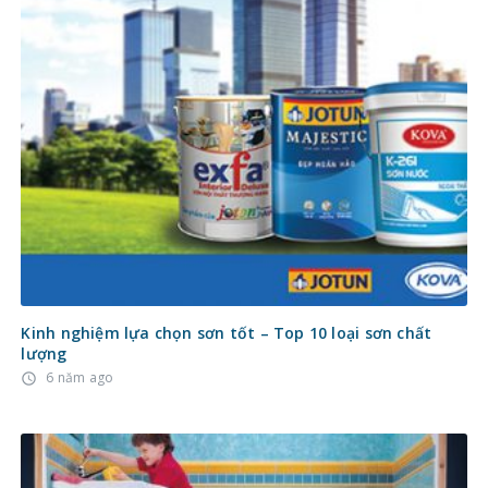
Kinh nghiệm lựa chọn sơn tốt – Top 10 loại sơn chất
lượng
6 năm ago
access_time