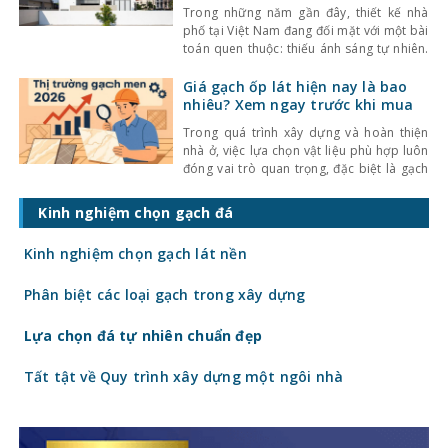
Trong những năm gần đây, thiết kế nhà
phố tại Việt Nam đang đối mặt với một bài
toán quen thuộc: thiếu ánh sáng tự nhiên.
Với mật độ xây dựng cao, nhà ở thường bị
che chắn bởi các công trình xung quanh,
Giá gạch ốp lát hiện nay là bao
khiến không gian trở nên bí bách và phụ
nhiêu? Xem ngay trước khi mua
thuộc nhiều
Trong quá trình xây dựng và hoàn thiện
nhà ở, việc lựa chọn vật liệu phù hợp luôn
đóng vai trò quan trọng, đặc biệt là gạch
ốp lát. Không chỉ ảnh hưởng đến thẩm mỹ,
giá gạch ốp lát hiện nay còn quyết định
Kinh nghiệm chọn gạch đá
trực tiếp đến tổng chi phí công trình. Vậy
gạch
Kinh nghiệm chọn gạch lát nền
Phân biệt các loại gạch trong xây dựng
Lựa chọn đá tự nhiên chuẩn đẹp
Tất tật về Quy trình xây dựng một ngôi nhà