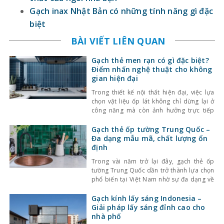
Gạch inax Nhật Bản có những tính năng gì đặc
biệt
BÀI VIẾT LIÊN QUAN
Gạch thẻ men rạn có gì đặc biệt?
Điểm nhấn nghệ thuật cho không
gian hiện đại
Trong thiết kế nội thất hiện đại, việc lựa
chọn vật liệu ốp lát không chỉ dừng lại ở
công năng mà còn ảnh hưởng trực tiếp
đến tính thẩm mỹ và cảm giác không gian.
Một trong những lựa chọn nổi bật gần đây
Gạch thẻ ốp tường Trung Quốc –
là gạch thẻ men rạn – dòng gạch ốp lát
Đa dạng mẫu mã, chất lượng ổn
định
Trong vài năm trở lại đây, gạch thẻ ốp
tường Trung Quốc dần trở thành lựa chọn
phổ biến tại Việt Nam nhờ sự đa dạng về
kiểu dáng, màu sắc cùng mức giá hợp lý.
Bên cạnh đó, chất lượng sản phẩm cũng
Gạch kính lấy sáng Indonesia –
không ngừng được cải thiện, đáp ứng tốt
Giải pháp lấy sáng đỉnh cao cho
nhu cầu sử
nhà phố