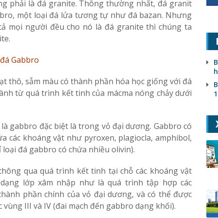
g phải là đá granite. Thông thường nhất, đá granit
bbro, một loại đá lửa tương tự như đá bazan. Nhưng
 cả mọi người đều cho nó là đá granite thì chúng ta
te.
ề đá Gabbro
B
h
ạt thô, sẫm màu có thành phần hóa học giống với đá
B
ành từ quá trình kết tinh của mácma nóng chảy dưới
1
 là gabbro đặc biệt là trong vỏ đại dương. Gabbro có
ứa các khoáng vật như pyroxen, plagiocla, amphibol,
ỉ loại đá gabbro có chứa nhiều olivin).
hông qua quá trình kết tinh tại chỗ các khoáng vật
h dạng lớp xâm nhập như là quá trình tập hợp các
 thành phần chính của vỏ đại dương, và có thể được
 vùng III và IV (đai mạch đến gabbro dạng khối).