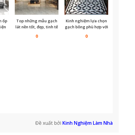
h ốp
Top những mẫu gạch
Kinh nghiệm lựa chọn
iện
lát nền tốt, đẹp, tinh tế
gạch bông phù hợp với
2021
nhà bạn
0
0
Đề xuất bởi
Kinh Nghiệm Làm Nhà