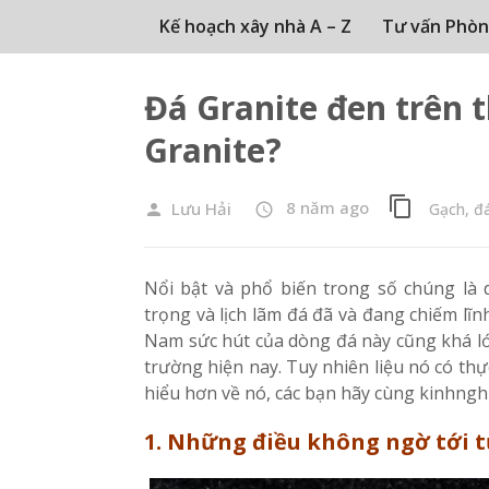
Kế hoạch xây nhà A – Z
Tư vấn Phòn
Đá Granite đen trên t
Granite?
content_copy
8 năm ago
Lưu Hải
Gạch, đá
person
access_time
Nổi bật và phổ biến trong số chúng là
trọng và lịch lãm đá đã và đang chiếm lĩn
Nam sức hút của dòng đá này cũng khá lớn
trường hiện nay. Tuy nhiên liệu nó có th
hiểu hơn về nó, các bạn hãy cùng kinhngh
1. Những điều không ngờ tới t