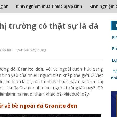
g ăn
Kinh nghiệm mua Thiết bị vệ sinh
Kinh nghiệm 
hị trường có thật sự là đá
Ki
Phâ
 ốp lát
Vật liệu xây dựng
Lự
 dòng
đá Granite đen
, với vẻ ngoài cuốn hút, sang
Tấ
h tình yêu của nhiều người trên khắp thế giới. Ở Việt
nh
, nó luôn là loại đá tự nhiên bán chạy nhất trên thị
ực sự là đá Granite như mọi người tưởng lâu nay? Để
iemlamnha.net đi tham khảo bài viết dưới đây.
ừ vẻ bề ngoài đá Granite đen