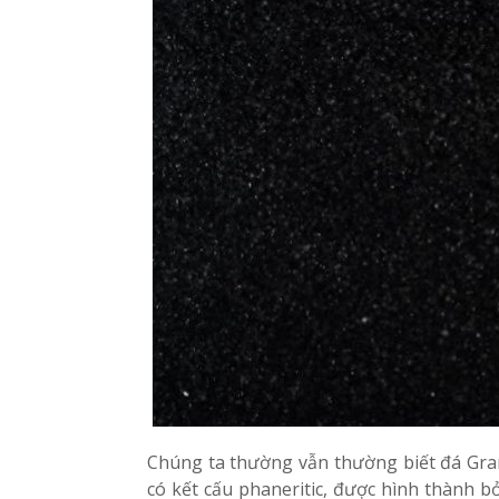
Chúng ta thường vẫn thường biết đá Gran
có kết cấu phaneritic, được hình thành b