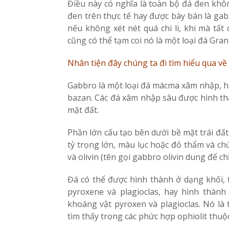
Điều này có nghĩa là toàn bộ đá đen khôn
đen trên thực tế hay được bày bán là ga
nếu không xét nét quá chi li, khi mà tất
cũng có thể tạm coi nó là một loại đá Grani
Nhân tiện đây chúng ta đi tìm hiểu qua v
Gabbro là một loại đá mácma xâm nhập, h
bazan. Các đá xâm nhập sâu được hình th
mặt đất.
Phần lớn cấu tạo bên dưới bề mặt trái đất
tỷ trọng lớn, màu lục hoặc đỏ thẩm và ch
và olivin (tên gọi gabbro olivin dung để ch
Đá có thể được hình thành ở dạng khối, t
pyroxene và plagioclas, hay hình thàn
khoáng vật pyroxen và plagioclas. Nó là
tìm thấy trong các phức hợp ophiolit thuộc