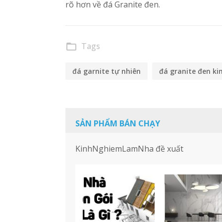
rõ hơn về đá Granite đen.
Tags
folder_open
đá garnite tự nhiên
đá granite đen ki
SẢN PHẨM BÁN CHẠY
KinhNghiemLamNha đề xuất