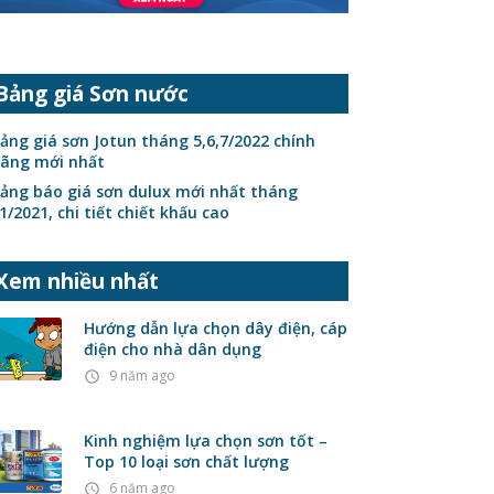
Bảng giá Sơn nước
ảng giá sơn Jotun tháng 5,6,7/2022 chính
ãng mới nhất
ảng báo giá sơn dulux mới nhất tháng
1/2021, chi tiết chiết khấu cao
Xem nhiều nhất
Hướng dẫn lựa chọn dây điện, cáp
điện cho nhà dân dụng
9 năm ago
access_time
Kinh nghiệm lựa chọn sơn tốt –
Top 10 loại sơn chất lượng
6 năm ago
access_time