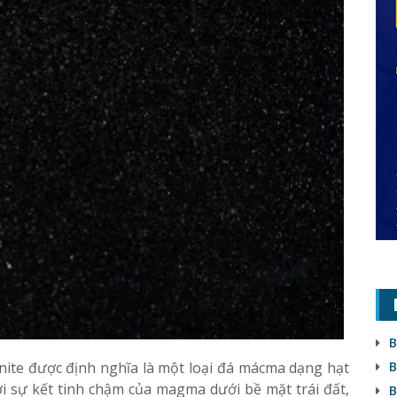
B
ite được định nghĩa là một loại đá mácma dạng hạt
B
ởi sự kết tinh chậm của magma dưới bề mặt trái đất,
B