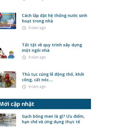
Cách lắp đặt hệ thống nước sinh
hoạt trong nhà
9 năm ago
access_time
Tất tật về quy trình xây dựng
một ngôi nhà
9 năm ago
access_time
Thủ tục cúng lễ động thổ, khởi
công, cất nóc….
9 năm ago
access_time
Mới cập nhật
Gạch bông men là gì? Ưu điểm,
hạn chế và ứng dụng thực tế