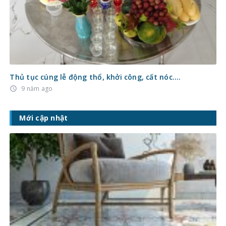
Thủ tục cúng lễ động thổ, khởi công, cất nóc….
9 năm ago
access_time
Mới cập nhật