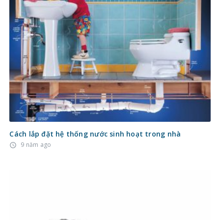
Cách lắp đặt hệ thống nước sinh hoạt trong nhà
9 năm ago
access_time