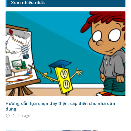
Xem nhiều nhất
Hướng dẫn lựa chọn dây điện, cáp điện cho nhà dân
dụng
9 năm ago
access_time