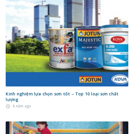
Kinh nghiệm lựa chọn sơn tốt – Top 10 loại sơn chất
lượng
6 năm ago
access_time