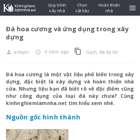
Quy trình
Chọn
Hoàn thiện
xây nhà
vật liệu
nhà
Đá hoa cương và ứng dụng trong xây
dựng
content_copy
9 năm ago
anhptl
Gạch, đá ốp lát
person
access_time
Đá hoa cương là một vật liệu phổ biến trong xây
dựng, đặc biệt là xây dựng và hoàn thiện nhà
cửa. Nhưng liệu bạn đã biết rõ về đặc điểm cũng
như công dụng của loại đá này chưa? Cùng
kinhnghiemlamnha.net tìm hiểu xem nhé.
Nguồn gốc hình thành