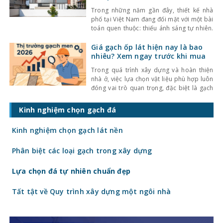
Trong những năm gần đây, thiết kế nhà
phố tại Việt Nam đang đối mặt với một bài
toán quen thuộc: thiếu ánh sáng tự nhiên.
Với mật độ xây dựng cao, nhà ở thường bị
che chắn bởi các công trình xung quanh,
Giá gạch ốp lát hiện nay là bao
khiến không gian trở nên bí bách và phụ
nhiêu? Xem ngay trước khi mua
thuộc nhiều
Trong quá trình xây dựng và hoàn thiện
nhà ở, việc lựa chọn vật liệu phù hợp luôn
đóng vai trò quan trọng, đặc biệt là gạch
ốp lát. Không chỉ ảnh hưởng đến thẩm mỹ,
giá gạch ốp lát hiện nay còn quyết định
Kinh nghiệm chọn gạch đá
trực tiếp đến tổng chi phí công trình. Vậy
gạch
Kinh nghiệm chọn gạch lát nền
Phân biệt các loại gạch trong xây dựng
Lựa chọn đá tự nhiên chuẩn đẹp
Tất tật về Quy trình xây dựng một ngôi nhà