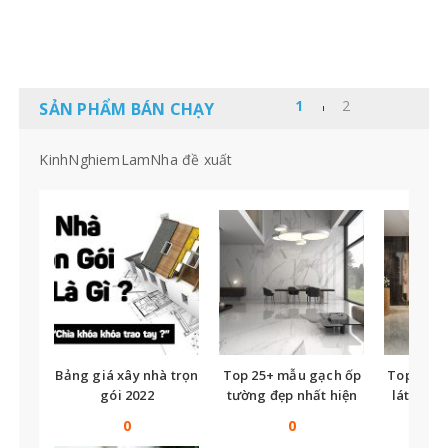
SẢN PHẨM BÁN CHẠY
KinhNghiemLamNha đề xuất
Bảng giá xây nhà trọn
Top 25+ mẫu gạch ốp
Top nhữ
gói 2022
tường đẹp nhất hiện
lát nền t
nay
tế
0
0