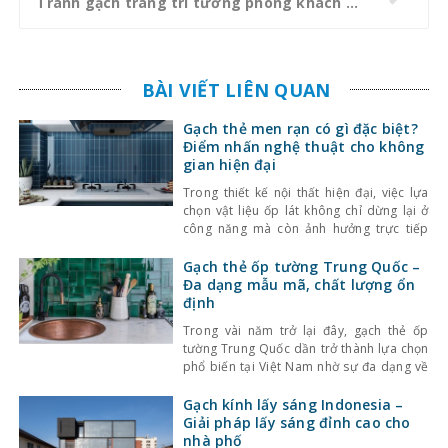
Tranh gạch trang trí tường phòng khách độc đáo cho gia đình.
BÀI VIẾT LIÊN QUAN
Gạch thẻ men rạn có gì đặc biệt?
Điểm nhấn nghệ thuật cho không
gian hiện đại
Trong thiết kế nội thất hiện đại, việc lựa
chọn vật liệu ốp lát không chỉ dừng lại ở
công năng mà còn ảnh hưởng trực tiếp
đến tính thẩm mỹ và cảm giác không gian.
Một trong những lựa chọn nổi bật gần đây
Gạch thẻ ốp tường Trung Quốc –
là gạch thẻ men rạn – dòng gạch ốp lát
Đa dạng mẫu mã, chất lượng ổn
định
Trong vài năm trở lại đây, gạch thẻ ốp
tường Trung Quốc dần trở thành lựa chọn
phổ biến tại Việt Nam nhờ sự đa dạng về
kiểu dáng, màu sắc cùng mức giá hợp lý.
Bên cạnh đó, chất lượng sản phẩm cũng
Gạch kính lấy sáng Indonesia –
không ngừng được cải thiện, đáp ứng tốt
Giải pháp lấy sáng đỉnh cao cho
nhu cầu sử
nhà phố