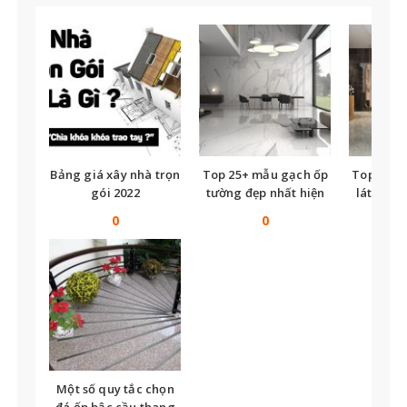
Bảng giá xây nhà trọn
Top 25+ mẫu gạch ốp
Top nhữ
gói 2022
tường đẹp nhất hiện
lát nền t
nay
tế
0
0
Một số quy tắc chọn
đá ốp bậc cầu thang