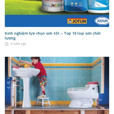
Kinh nghiệm lựa chọn sơn tốt – Top 10 loại sơn chất
lượng
6 năm ago
access_time