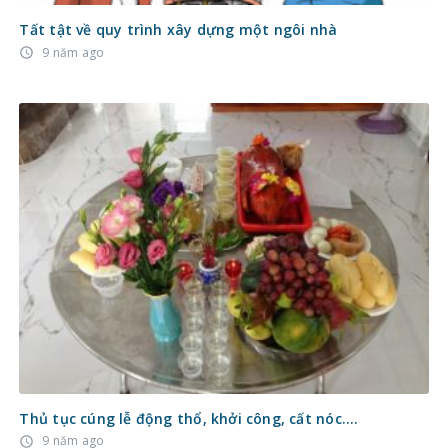
Tất tật về quy trình xây dựng một ngôi nhà
9 năm ago
access_time
Thủ tục cúng lễ động thổ, khởi công, cất nóc….
9 năm ago
access_time