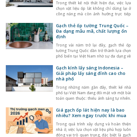
Trong thiết kế nội thất hiện đại, việc lựa
chọn vật liệu ốp lát không chỉ dừng lại ở
công năng mà còn ảnh hưởng trực tiếp
đến tính thẩm mỹ và cảm giác không gian.
Một trong những lựa chọn nổi bật gần đây
Gạch thẻ ốp tường Trung Quốc –
là gạch thẻ men rạn – dòng gạch ốp lát
Đa dạng mẫu mã, chất lượng ổn
định
Trong vài năm trở lại đây, gạch thẻ ốp
tường Trung Quốc dần trở thành lựa chọn
phổ biến tại Việt Nam nhờ sự đa dạng về
kiểu dáng, màu sắc cùng mức giá hợp lý.
Bên cạnh đó, chất lượng sản phẩm cũng
Gạch kính lấy sáng Indonesia –
không ngừng được cải thiện, đáp ứng tốt
Giải pháp lấy sáng đỉnh cao cho
nhu cầu sử
nhà phố
Trong những năm gần đây, thiết kế nhà
phố tại Việt Nam đang đối mặt với một bài
toán quen thuộc: thiếu ánh sáng tự nhiên.
Với mật độ xây dựng cao, nhà ở thường bị
che chắn bởi các công trình xung quanh,
Giá gạch ốp lát hiện nay là bao
khiến không gian trở nên bí bách và phụ
nhiêu? Xem ngay trước khi mua
thuộc nhiều
Trong quá trình xây dựng và hoàn thiện
nhà ở, việc lựa chọn vật liệu phù hợp luôn
đóng vai trò quan trọng, đặc biệt là gạch