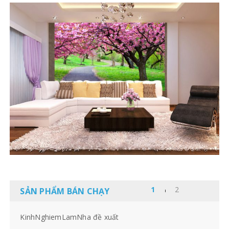
SẢN PHẨM BÁN CHẠY
KinhNghiemLamNha đề xuất