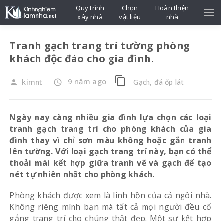
Quy trình
Chọn
Hoàn thiện
xây nhà
vật liệu
nhà
Tranh gạch trang trí tường phòng
khách độc đáo cho gia đình.
content_copy
9 năm ago
kimnt
Gạch, đá ốp lát
person
access_time
Ngày nay càng nhiều gia đình lựa chọn các loại
tranh gạch trang trí cho phòng khách của gia
đình thay vì chỉ sơn màu không hoặc gắn tranh
lên tường. Với loại gạch trang trí này, bạn có thể
thoải mái kết hợp giữa tranh vẽ và gạch để tạo
nét tự nhiên nhất cho phòng khách.
Phòng khách được xem là linh hồn của cả ngôi nhà.
Không riêng mình bạn mà tất cả mọi người đều cố
gắng trang trí cho chúng thật đẹp. Một sự kết hợp