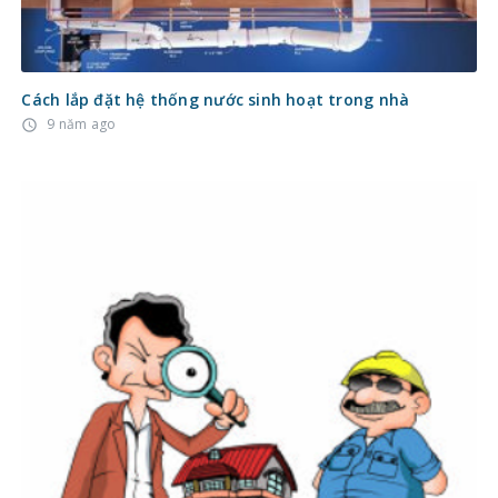
Cách lắp đặt hệ thống nước sinh hoạt trong nhà
9 năm ago
access_time