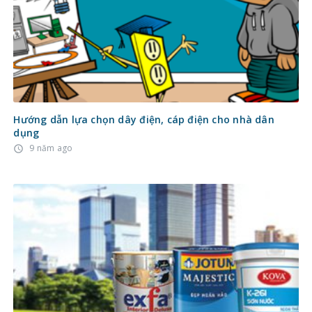
Hướng dẫn lựa chọn dây điện, cáp điện cho nhà dân
dụng
9 năm ago
access_time