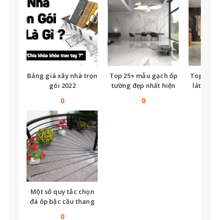
Bảng giá xây nhà trọn
Top 25+ mẫu gạch ốp
Top nhữ
gói 2022
tường đẹp nhất hiện
lát nền t
nay
tế
0
0
Một số quy tắc chọn
đá ốp bậc cầu thang
bạn không thể bỏ qua
0