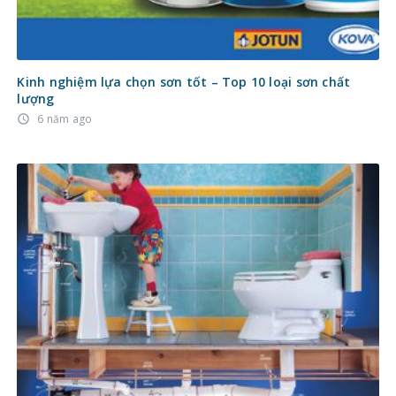
Kinh nghiệm lựa chọn sơn tốt – Top 10 loại sơn chất
lượng
6 năm ago
access_time