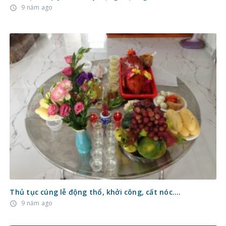
9 năm ago
access_time
Thủ tục cúng lễ động thổ, khởi công, cất nóc….
9 năm ago
access_time