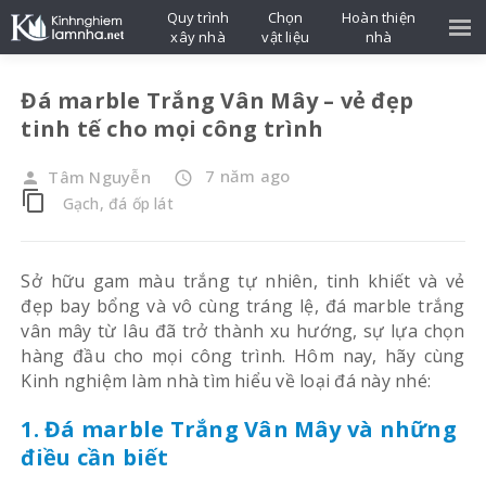
Quy trình
Chọn
Hoàn thiện
xây nhà
vật liệu
nhà
Đá marble Trắng Vân Mây – vẻ đẹp
tinh tế cho mọi công trình
7 năm ago
Tâm Nguyễn
person
access_time
content_copy
Gạch, đá ốp lát
Sở hữu gam màu trắng tự nhiên, tinh khiết và vẻ
đẹp bay bổng và vô cùng tráng lệ, đá marble trắng
vân mây từ lâu đã trở thành xu hướng, sự lựa chọn
hàng đầu cho mọi công trình. Hôm nay, hãy cùng
Kinh nghiệm làm nhà tìm hiểu về loại đá này nhé:
1. Đá marble Trắng Vân Mây và những
điều cần biết