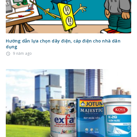
Hướng dẫn lựa chọn dây điện, cáp điện cho nhà dân
dụng
9 năm ago
access_time