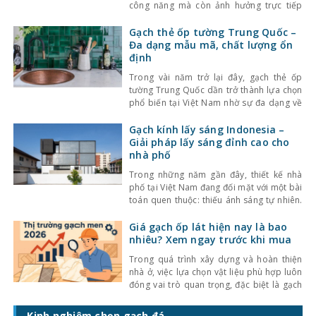
công năng mà còn ảnh hưởng trực tiếp
đến tính thẩm mỹ và cảm giác không gian.
Một trong những lựa chọn nổi bật gần đây
Gạch thẻ ốp tường Trung Quốc –
là gạch thẻ men rạn – dòng gạch ốp lát
Đa dạng mẫu mã, chất lượng ổn
định
Trong vài năm trở lại đây, gạch thẻ ốp
tường Trung Quốc dần trở thành lựa chọn
phổ biến tại Việt Nam nhờ sự đa dạng về
kiểu dáng, màu sắc cùng mức giá hợp lý.
Bên cạnh đó, chất lượng sản phẩm cũng
Gạch kính lấy sáng Indonesia –
không ngừng được cải thiện, đáp ứng tốt
Giải pháp lấy sáng đỉnh cao cho
nhu cầu sử
nhà phố
Trong những năm gần đây, thiết kế nhà
phố tại Việt Nam đang đối mặt với một bài
toán quen thuộc: thiếu ánh sáng tự nhiên.
Với mật độ xây dựng cao, nhà ở thường bị
che chắn bởi các công trình xung quanh,
Giá gạch ốp lát hiện nay là bao
khiến không gian trở nên bí bách và phụ
nhiêu? Xem ngay trước khi mua
thuộc nhiều
Trong quá trình xây dựng và hoàn thiện
nhà ở, việc lựa chọn vật liệu phù hợp luôn
đóng vai trò quan trọng, đặc biệt là gạch
ốp lát. Không chỉ ảnh hưởng đến thẩm mỹ,
giá gạch ốp lát hiện nay còn quyết định
Kinh nghiệm chọn gạch đá