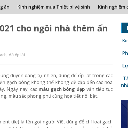
g ăn
Kinh nghiệm mua Thiết bị vệ sinh
Kinh nghiệm 
021 cho ngôi nhà thêm ấn
Ki
Phâ
ạch, đá ốp lát
Lự
cùng duyên dáng tự nhiên, dùng để ốp lát trong các
Tấ
 đến gạch bông không thể không đề cập đến các hoa
nh
này. Ngày nay, các
mẫu gạch bông đẹp
vẫn tiếp tục
ạng, màu sắc phong phú cùng họa tiết nổi bật.
ent tile) là tên gọi người Việt dùng để chỉ loại gạch