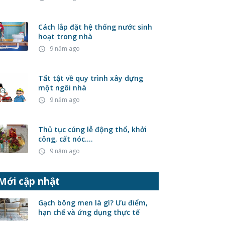
Cách lắp đặt hệ thống nước sinh
hoạt trong nhà
9 năm ago
access_time
Tất tật về quy trình xây dựng
một ngôi nhà
9 năm ago
access_time
Thủ tục cúng lễ động thổ, khởi
công, cất nóc….
9 năm ago
access_time
Mới cập nhật
Gạch bông men là gì? Ưu điểm,
hạn chế và ứng dụng thực tế