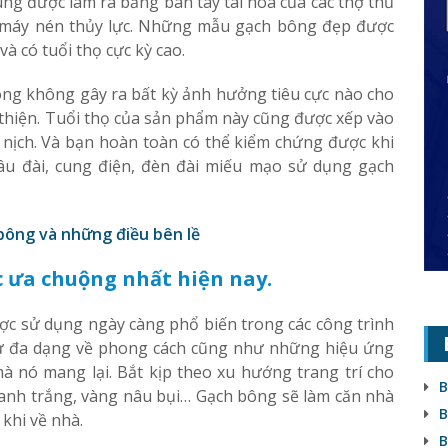
húng được làm ra bằng bàn tay tài hoa của các thợ thủ
c máy nén thủy lực. Những mẫu gạch bông đẹp được
và có tuổi thọ cực kỳ cao.
ng không gây ra bất kỳ ảnh hưởng tiêu cực nào cho
 thiện. Tuổi thọ của sản phẩm này cũng được xếp vào
c nịch. Và bạn hoàn toàn có thể kiểm chứng được khi
lâu đài, cung điện, đèn đài miếu mạo sử dụng gạch
 bông và những điều bên lề
 ưa chuộng nhất hiện nay.
c sử dụng ngày càng phổ biến trong các công trình
 sự đa dạng về phong cách cũng như những hiệu ứng
 mà nó mang lại. Bắt kịp theo xu hướng trang trí cho
B
xanh trắng, vàng nâu bụi… Gạch bông sẽ làm căn nhà
B
khi về nhà.
B