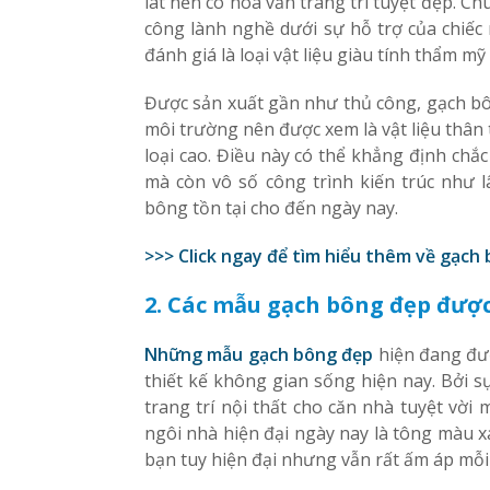
lát nền có hoa văn trang trí tuyệt đẹp. C
công lành nghề dưới sự hỗ trợ của chiế
đánh giá là loại vật liệu giàu tính thẩm mỹ 
Được sản xuất gần như thủ công, gạch bô
môi trường nên được xem là vật liệu thân
loại cao. Điều này có thể khẳng định chắ
mà còn vô số công trình kiến trúc như 
bông tồn tại cho đến ngày nay.
>>> Click ngay để tìm hiểu thêm về gạch
2. Các mẫu gạch bông đẹp được
Những mẫu gạch bông đẹp
hiện đang đượ
thiết kế không gian sống hiện nay. Bởi
trang trí nội thất cho căn nhà tuyệt vời
ngôi nhà hiện đại ngày nay là tông màu 
bạn tuy hiện đại nhưng vẫn rất ấm áp mỗi 