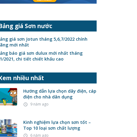
Bảng giá Sơn nước
ảng giá sơn Jotun tháng 5,6,7/2022 chính
ãng mới nhất
ảng báo giá sơn dulux mới nhất tháng
1/2021, chi tiết chiết khấu cao
Xem nhiều nhất
Hướng dẫn lựa chọn dây điện, cáp
điện cho nhà dân dụng
9 năm ago
access_time
Kinh nghiệm lựa chọn sơn tốt –
Top 10 loại sơn chất lượng
6 năm ago
access_time