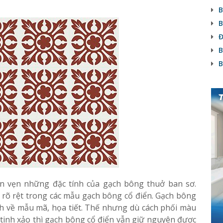
B
B
Đ
B
B
n vẹn những đặc tính của gạch bông thuở ban sơ.
 rõ rệt trong các mẫu gạch bông cổ điển. Gạch bông
nh về mẫu mã, họa tiết. Thế nhưng dù cách phối màu
tinh xảo thì gạch bông cổ điển vẫn giữ nguyên được