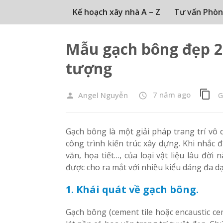
Kế hoạch xây nhà A – Z
Tư vấn Phòn
Mẫu gạch bông đẹp 2
tượng
content_copy
7 năm ago
Angel Nguyễn
G
person
access_time
Gạch bông là một giải pháp trang trí vô 
công trình kiến trúc xây dựng. Khi nhắc
văn, họa tiết…, của loại vật liệu lâu đời 
được cho ra mắt với nhiều kiểu dáng đa d
1. Khái quát về gạch bông.
Gạch bông (cement tile hoặc encaustic cem