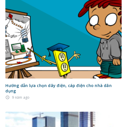
Hướng dẫn lựa chọn dây điện, cáp điện cho nhà dân
dụng
9 năm ago
access_time