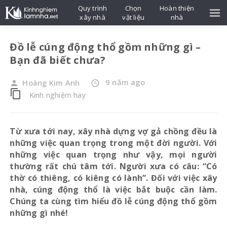
Quy trình
Chọn
Hoàn thiện
xây nhà
vật liệu
nhà
Đồ lễ cúng động thổ gồm những gì –
Bạn đã biết chưa?
9 năm ago
Hoàng Kim Anh
person
access_time
content_copy
Kinh nghiệm hay
Từ xưa tới nay, xây nhà dựng vợ gả chồng đều là
những việc quan trọng trong một đời người. Với
những việc quan trọng như vậy, mọi người
thường rất chú tâm tới. Người xưa có câu: “Có
thờ có thiêng, có kiêng có lành”. Đối với việc xây
nhà, cúng động thổ là việc bắt buộc cần làm.
Chúng ta cùng tìm hiểu đồ lễ cúng động thổ gồm
những gì nhé!