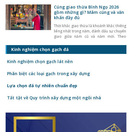
phong tục truyền thống quan trọng của
người Việt là xông đất (hay còn gọi là khai
Cúng giao thừa Bính Ngọ 2026
trương đầu năm). Theo quan niệm dân
gồm những gì? Mâm cúng và văn
gian, người đầu tiên bước vào
khấn đầy đủ
Thời khắc giao thừa là khoảnh khắc thiêng
liêng nhất trong năm, đánh dấu sự chuyển
giao giữa năm cũ và năm mới. Theo
phong tục truyền thống của người Việt, lễ
cúng giao thừa không chỉ mang ý nghĩa
Kinh nghiệm chọn gạch đá
tiễn đưa năm cũ mà còn là nghi lễ cầu
mong bình an, may mắn
Kinh nghiệm chọn gạch lát nền
Phân biệt các loại gạch trong xây dựng
Lựa chọn đá tự nhiên chuẩn đẹp
Tất tật về Quy trình xây dựng một ngôi nhà