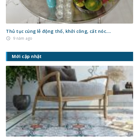
Thủ tục cúng lễ động thổ, khởi công, cất nóc….
9 năm ago
access_time
Mới cập nhật