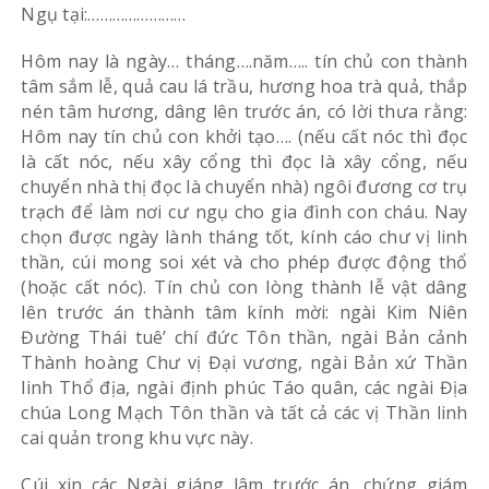
Ngụ tại:……………………
Hôm nay là ngày… tháng….năm….. tín chủ con thành
tâm sắm lễ, quả cau lá trầu, hương hoa trà quả, thắp
nén tâm hương, dâng lên trước án, có lời thưa rằng:
Hôm nay tín chủ con khởi tạo…. (nếu cất nóc thì đọc
là cất nóc, nếu xây cổng thì đọc là xây cổng, nếu
chuyển nhà thị đọc là chuyển nhà) ngôi đương cơ trụ
trạch để làm nơi cư ngụ cho gia đình con cháu. Nay
chọn được ngày lành tháng tốt, kính cáo chư vị linh
thần, cúi mong soi xét và cho phép được động thổ
(hoặc cất nóc). Tín chủ con lòng thành lễ vật dâng
lên trước án thành tâm kính mời: ngài Kim Niên
Đường Thái tuê’ chí đức Tôn thần, ngài Bản cảnh
Thành hoàng Chư vị Đại vương, ngài Bản xứ Thần
linh Thổ địa, ngài định phúc Táo quân, các ngài Địa
chúa Long Mạch Tôn thần và tất cả các vị Thần linh
cai quản trong khu vực này.
Cúi xin các Ngài giáng lâm trước án, chứng giám