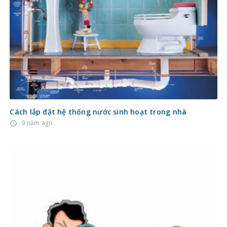
Cách lắp đặt hệ thống nước sinh hoạt trong nhà
9 năm ago
access_time