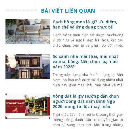
BÀI VIẾT LIÊN QUAN
Gạch bông men là gì? Ưu điểm,
hạn chế và ứng dụng thực tế
Gạch bông men hiện rất được ưa chuộng
vì sở hữu vẻ ngoài đẹp hài hòa, kết cấu
chắc chắn, bền bỉ và phù hợp với nhiều
công trình, nhiều phong cách thiết kế. Bài
viết dưới đây sẽ giúp bạn hiểu rõ hơn
So sánh nhà mái thái, mái nhật
dòng vật liệu này và chia sẻ một số kinh
và mái bằng: Nên chọn loại nào
nghiệm
năm 2026?
Trong xây dựng nhà ở dân dụng tại Việt
Nam, ba loại mái được sử dụng nhiều nhất
hiện nay gồm mái Thái, mái Nhật và mái
bằng. Mỗi loại có đặc điểm riêng về thiết
kế, chi phí và công năng sử dụng. Việc lựa
Xông đất là gì? Hướng dẫn chọn
chọn loại mái phù hợp không chỉ ảnh
người xông đất năm Bính Ngọ
hưởng đến
2026 mang tài lộc may mắn
Thời khắc đầu năm mới là khoảng thời gian
thiêng liêng, đánh dấu sự chuyển giao từ
năm cũ sang năm mới. Một trong những