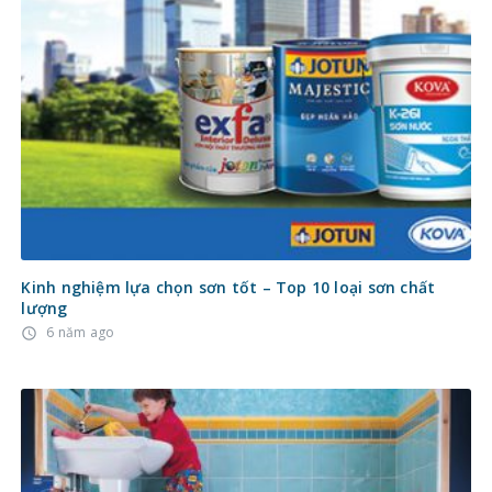
Kinh nghiệm lựa chọn sơn tốt – Top 10 loại sơn chất
lượng
6 năm ago
access_time