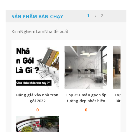
SẢN PHẨM BÁN CHẠY
KinhNghiemLamNha đề xuất
Bảng giá xây nhà trọn
Top 25+ mẫu gạch ốp
Top nhữ
gói 2022
tường đẹp nhất hiện
lát nền t
nay
tế
0
0