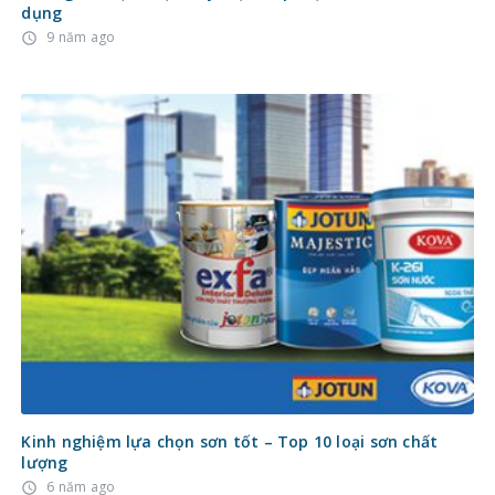
dụng
9 năm ago
access_time
Kinh nghiệm lựa chọn sơn tốt – Top 10 loại sơn chất
lượng
6 năm ago
access_time