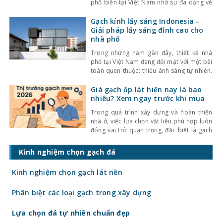
phổ biến tại Việt Nam nhờ sự đa dạng về
kiểu dáng, màu sắc cùng mức giá hợp lý.
Bên cạnh đó, chất lượng sản phẩm cũng
Gạch kính lấy sáng Indonesia –
không ngừng được cải thiện, đáp ứng tốt
Giải pháp lấy sáng đỉnh cao cho
nhu cầu sử
nhà phố
Trong những năm gần đây, thiết kế nhà
phố tại Việt Nam đang đối mặt với một bài
toán quen thuộc: thiếu ánh sáng tự nhiên.
Với mật độ xây dựng cao, nhà ở thường bị
che chắn bởi các công trình xung quanh,
Giá gạch ốp lát hiện nay là bao
khiến không gian trở nên bí bách và phụ
nhiêu? Xem ngay trước khi mua
thuộc nhiều
Trong quá trình xây dựng và hoàn thiện
nhà ở, việc lựa chọn vật liệu phù hợp luôn
đóng vai trò quan trọng, đặc biệt là gạch
ốp lát. Không chỉ ảnh hưởng đến thẩm mỹ,
giá gạch ốp lát hiện nay còn quyết định
Kinh nghiệm chọn gạch đá
trực tiếp đến tổng chi phí công trình. Vậy
gạch
Kinh nghiệm chọn gạch lát nền
Phân biệt các loại gạch trong xây dựng
Lựa chọn đá tự nhiên chuẩn đẹp