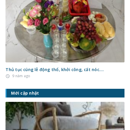
Thủ tục cúng lễ động thổ, khởi công, cất nóc….
9 năm ago
access_time
Mới cập nhật