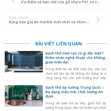
Ưu điểm và hạn chế của gỗ nhựa PVC so với gỗ tự nhiên
Next article
Bảng báo giá đá marble mới nhất và những điều cần lưu ý về chúng
BÀI VIẾT LIÊN QUAN
Gạch thẻ men rạn có gì đặc biệt?
Điểm nhấn nghệ thuật cho không
gian hiện đại
Trong thiết kế nội thất hiện đại, việc lựa
chọn vật liệu ốp lát không chỉ dừng lại ở
công năng mà còn ảnh hưởng trực tiếp
đến tính thẩm mỹ và cảm giác không gian.
Một trong những lựa chọn nổi bật gần đây
Gạch thẻ ốp tường Trung Quốc –
là gạch thẻ men rạn – dòng gạch ốp lát
Đa dạng mẫu mã, chất lượng ổn
định
Trong vài năm trở lại đây, gạch thẻ ốp
tường Trung Quốc dần trở thành lựa chọn