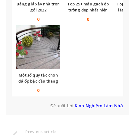
Bảng giá xây nhà trọn
Top 25+ mẫu gạch ốp
Top nhữ
gói 2022
tường đẹp nhất hiện
lát nền t
nay
tế
0
0
Một số quy tắc chọn
đá ốp bậc cầu thang
bạn không thể bỏ qua
0
Đề xuất bởi
Kinh Nghiệm Làm Nhà
Previous article