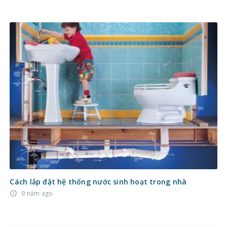
Cách lắp đặt hệ thống nước sinh hoạt trong nhà
9 năm ago
access_time