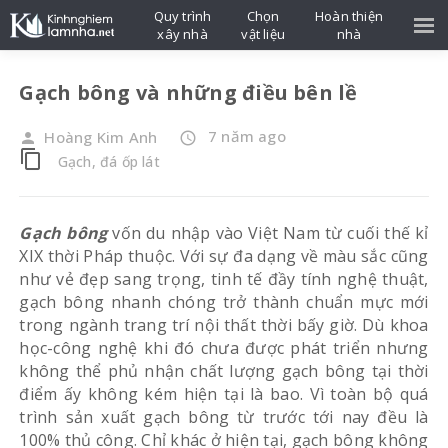
Quy trình
Chọn
Hoàn thiện
xây nhà
vật liệu
nhà
Gạch bông và những điều bên lề
7 năm ago
Hoàng Kim Anh
person
access_time
content_copy
Gạch, đá ốp lát
Gạch bông
vốn du nhập vào Việt Nam từ cuối thế kỉ
XIX thời Pháp thuộc. Với sự đa dạng về màu sắc cũng
như vẻ đẹp sang trọng, tinh tế đầy tính nghệ thuật,
gạch bông nhanh chóng trở thành chuẩn mực mới
trong ngành trang trí nội thất thời bấy giờ. Dù khoa
học-công nghệ khi đó chưa được phát triển nhưng
không thể phủ nhận chất lượng gạch bông tại thời
điểm ấy không kém hiện tại là bao. Vì toàn bộ quá
trình sản xuất gạch bông từ trước tới nay đều là
100% thủ công. Chỉ khác ở hiện tại, gạch bông không