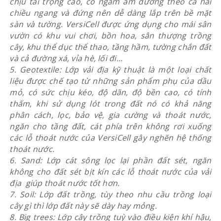
chịu tải trọng cao, có ngàm âm dương theo cả hai
chiều ngang và đứng nên dễ dàng lắp trên bề mặt
sàn và tường. VersiCell được ứng dụng cho mái sân
vườn có khu vui chơi, bồn hoa, sân thượng trồng
cây, khu thể dục thể thao, tầng hầm, tường chắn đất
và cả đường xá, vỉa hè, lối đi…
5. Geotextile: Lớp vải địa kỹ thuật là một loại chất
liệu được chế tạo từ những sản phẩm phụ của dầu
mỏ, có sức chịu kéo, độ dãn, độ bền cao, có tính
thấm, khi sử dụng lót trong đất nó có khả năng
phân cách, lọc, bảo vệ, gia cường và thoát nước,
ngăn cho tầng đất, cát phía trên không rơi xuống
các lỗ thoát nước của VersiCell gây nghẽn hệ thống
thoát nước.
6. Sand: Lớp cát sông lọc lại phần đất sét, ngăn
không cho đất sét bịt kín các lỗ thoát nước của vải
địa giúp thoát nước tốt hơn.
7. Soil: Lớp đất trồng, tùy theo nhu cầu trồng loại
cây gì thì lớp đất này sẽ dày hay mỏng.
8. Big trees: Lớp cây trồng tuỳ vào điều kiện khí hậu,