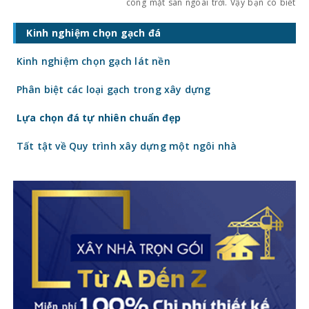
công mặt sàn ngoài trời. Vậy bạn có biết
quy trình lắp đặt sàn gỗ vỉ nhựa diễn ra
như thế nào không? Hãy tìm hiểu chi tiết
Kinh nghiệm chọn gạch đá
trong bài viết dưới đây của
kinhnghiemlamnha
Kinh nghiệm chọn gạch lát nền
Phân biệt các loại gạch trong xây dựng
Lựa chọn đá tự nhiên chuẩn đẹp
Tất tật về Quy trình xây dựng một ngôi nhà