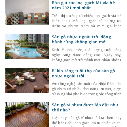
Báo giá các loại gạch lát vỉa hè
năm 2021 mới nhất
Trên thị trường có nhiều loại gạch vỉa hè
khác nhau. Mỗi loại gạch có những ưu
điểm và nhược điểm và mức giá khác
nhau. Bạn đang cần thông thin về bảng giá
các loại gạch lát vỉa hè? Trong bài viết này
Sàn gỗ nhựa ngoài trời đồng
Kinhnghiemlamnha.vn sẽ chia sẻ đến bạn
hành cùng không gian mở
những thông tin này nhé.
Kinh tế phát triển, chất lượng cuộc sống
ngày càng được nâng cao. Ngày nay,
không gian mở trở thành một phần không
thể thiếu trong các căn nhà, văn phòng,
nhà hàng, khách sạn. Đáp ứng nhu cầu
Bí kíp tăng tuổi thọ của sàn gỗ
của thị trường, sàn gỗ nhựa ngoài trời
nhựa ngoài trời
được cho ra đời. Trang trí không gian mở
Với công nghệ sản xuất của Nhật Bản, sàn
gỗ nhựa có nhiều tính năng ưu việt, được
sử dụng khá phổ biến trong các công trình
ngoại thất. Sàn gỗ nhựa mang lại sự đẳng
cấp sang trọng cho các công trình ngoài
Sàn gỗ vỉ nhựa được lắp đặt như
trời như hồ bơi, công viên, ban công,… Vậy
thế nào?
làm thế
Hiện nay, sàn gỗ vỉ nhựa là lựa chọn thay
thế hàng đầu cho gạch, đá tự nhiên khi thi