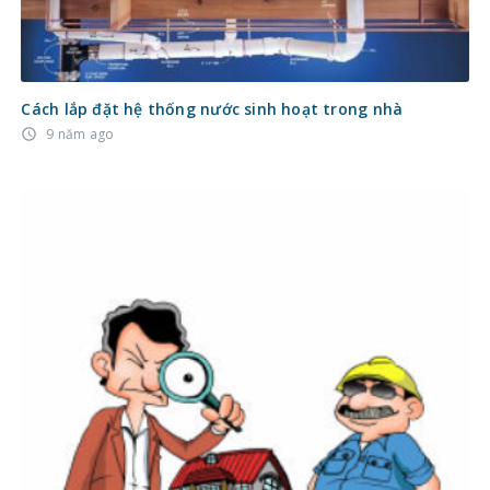
Cách lắp đặt hệ thống nước sinh hoạt trong nhà
9 năm ago
access_time