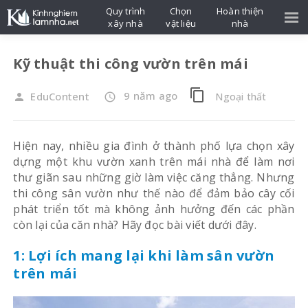
Quy trình
Chọn
Hoàn thiện
xây nhà
vật liệu
nhà
Kỹ thuật thi công vườn trên mái
content_copy
9 năm ago
EduContent
Ngoại thất
person
access_time
Hiện nay, nhiều gia đình ở thành phố lựa chọn xây
dựng một khu vườn xanh trên mái nhà để làm nơi
thư giãn sau những giờ làm việc căng thẳng. Nhưng
thi công sân vườn như thế nào để đảm bảo cây cối
phát triển tốt mà không ảnh hưởng đến các phần
còn lại của căn nhà? Hãy đọc bài viết dưới đây.
1: Lợi ích mang lại khi làm sân vườn
trên mái