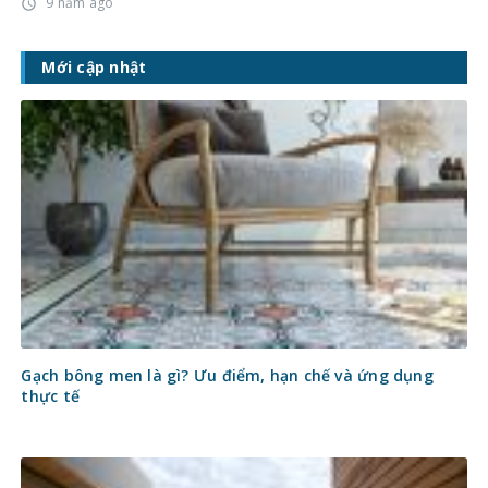
9 năm ago
access_time
Mới cập nhật
Gạch bông men là gì? Ưu điểm, hạn chế và ứng dụng
thực tế