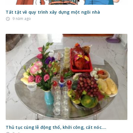
Tất tật về quy trình xây dựng một ngôi nhà
9 năm ago
access_time
Thủ tục cúng lễ động thổ, khởi công, cất nóc….