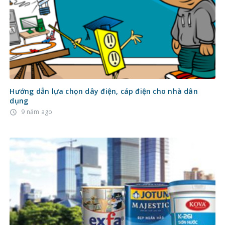
Hướng dẫn lựa chọn dây điện, cáp điện cho nhà dân
dụng
9 năm ago
access_time