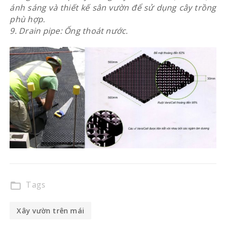
ánh sáng và thiết kế sân vườn để sử dụng cây trồng
phù hợp.
9. Drain pipe: Ống thoát nước.
Tags
folder_open
Xây vườn trên mái