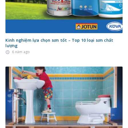
Kinh nghiệm lựa chọn sơn tốt – Top 10 loại sơn chất
lượng
6 năm ago
access_time