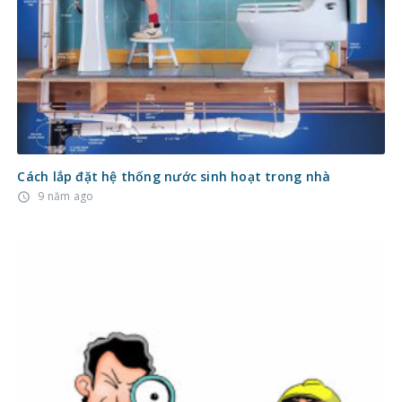
Cách lắp đặt hệ thống nước sinh hoạt trong nhà
9 năm ago
access_time