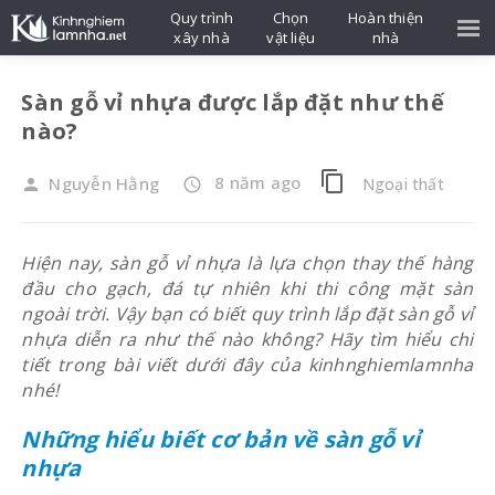
Quy trình
Chọn
Hoàn thiện
xây nhà
vật liệu
nhà
Sàn gỗ vỉ nhựa được lắp đặt như thế
nào?
content_copy
8 năm ago
Nguyễn Hằng
Ngoại thất
person
access_time
Hiện nay, sàn gỗ vỉ nhựa là lựa chọn thay thế hàng
đầu cho gạch, đá tự nhiên khi thi công mặt sàn
ngoài trời. Vậy bạn có biết quy trình lắp đặt sàn gỗ vỉ
nhựa diễn ra như thế nào không? Hãy tìm hiểu chi
tiết trong bài viết dưới đây của kinhnghiemlamnha
nhé!
Những hiểu biết cơ bản về sàn gỗ vỉ
nhựa