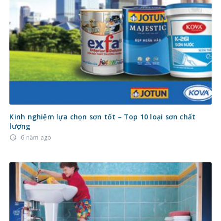
Kinh nghiệm lựa chọn sơn tốt – Top 10 loại sơn chất
lượng
6 năm ago
access_time