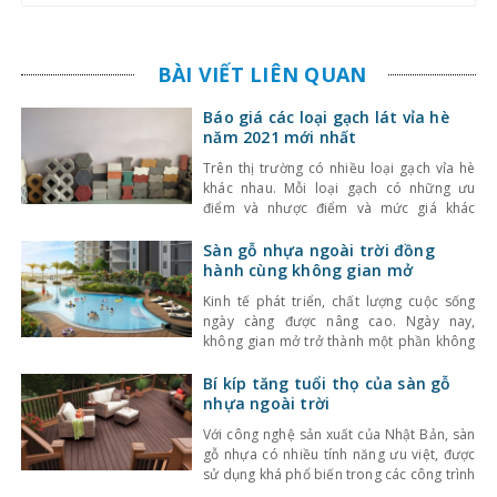
BÀI VIẾT LIÊN QUAN
Báo giá các loại gạch lát vỉa hè
năm 2021 mới nhất
Trên thị trường có nhiều loại gạch vỉa hè
khác nhau. Mỗi loại gạch có những ưu
điểm và nhược điểm và mức giá khác
nhau. Bạn đang cần thông thin về bảng giá
các loại gạch lát vỉa hè? Trong bài viết này
Sàn gỗ nhựa ngoài trời đồng
Kinhnghiemlamnha.vn sẽ chia sẻ đến bạn
hành cùng không gian mở
những thông tin này nhé.
Kinh tế phát triển, chất lượng cuộc sống
ngày càng được nâng cao. Ngày nay,
không gian mở trở thành một phần không
thể thiếu trong các căn nhà, văn phòng,
nhà hàng, khách sạn. Đáp ứng nhu cầu
Bí kíp tăng tuổi thọ của sàn gỗ
của thị trường, sàn gỗ nhựa ngoài trời
nhựa ngoài trời
được cho ra đời. Trang trí không gian mở
Với công nghệ sản xuất của Nhật Bản, sàn
gỗ nhựa có nhiều tính năng ưu việt, được
sử dụng khá phổ biến trong các công trình
ngoại thất. Sàn gỗ nhựa mang lại sự đẳng