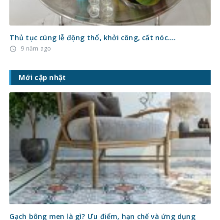
Thủ tục cúng lễ động thổ, khởi công, cất nóc….
9 năm ago
access_time
Mới cập nhật
Gạch bông men là gì? Ưu điểm, hạn chế và ứng dụng