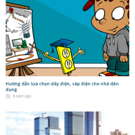
Hướng dẫn lựa chọn dây điện, cáp điện cho nhà dân
dụng
9 năm ago
access_time