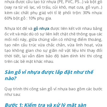
nhựa được cấu tạo từ nhựa (PE, PVC, PS…) và bột gỗ
(xay ra từ vỏ lạc, vỏ trấu, củi khô, mạt cưa, gỗ vụn…)
kèm các chất phụ gia) với tỉ lệ phối trộn: 30% nhựa:
60% bột gỗ : 10% phụ gia.
Nhựa lót đế và
gỗ nhựa
được liên kết với nhau bằng
ốc vít và mặc dù có sự liên kết chặt chẽ thông qua các
mối nối này, giữa chúng vẫn có những điểm thoáng,
tạo nên cấu trúc vừa chắc chắn, vừa linh hoạt, vừa
tạo không gian cho sự giãn nở vật liệu khi thay đổi
thời tiết, lại vẫn đảm bảo độ bám dính khi thi công
trên các bề mặt khác nhau.
Sàn gỗ vỉ nhựa được lắp đặt như thế
nào?
Quy trình thi công sàn gỗ vỉ nhựa bao gồm các bước
như sau:
Bước 1: Kiểm tra và xử lý mặt sàn