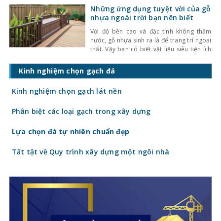
cấp sang trọng cho các công trình ngoài
Những ứng dụng tuyệt vời của gỗ
trời như hồ bơi, công viên, ban công,… Vậy
nhựa ngoài trời bạn nên biết
làm thế
Với độ bền cao và đặc tính không thấm
nước, gỗ nhựa sinh ra là để trang trí ngoại
thất. Vậy bạn có biết vật liệu siêu tiện ích
này có thể làm được những gì cho khuôn
viên nhà ở của gia đình bạn? Hãy cùng
Kinh nghiệm chọn gạch đá
điểm qua những ứng dụng tuyệt vời của
Kinh nghiệm chọn gạch lát nền
Phân biệt các loại gạch trong xây dựng
Lựa chọn đá tự nhiên chuẩn đẹp
Tất tật về Quy trình xây dựng một ngôi nhà