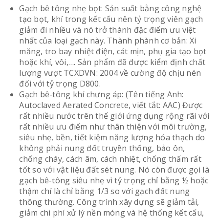
Gạch bê tông nhẹ bọt: Sản suất bằng công nghệ
tạo bọt, khí trong kết cấu nên tỷ trọng viên gạch
giảm đi nhiều và nó trở thành đặc điểm ưu việt
nhất của loại gạch này. Thành phành cơ bản: Xi
măng, tro bay nhiệt điện, cát mịn, phụ gia tạo bọt
hoặc khí, vôi,…. Sản phẩm đã được kiểm định chất
lượng vượt TCXDVN: 2004 về cường độ chịu nén
đối với tỷ trọng D800.
Gạch bê-tông khí chưng áp: (Tên tiếng Anh:
Autoclaved Aerated Concrete, viết tắt: AAC) Được
rất nhiều nước trên thế giới ứng dụng rộng rãi với
rất nhiều ưu điểm như thân thiện với môi trường,
siêu nhẹ, bền, tiết kiệm năng lượng hóa thạch do
không phải nung đốt truyền thống, bảo ôn,
chống cháy, cách âm, cách nhiệt, chống thấm rất
tốt so với vật liệu đất sét nung. Nó còn được gọi là
gạch bê-tông siêu nhẹ vì tỷ trọng chỉ bằng ½ hoặc
thậm chí là chỉ bằng 1/3 so với gạch đất nung
thông thường. Công trình xây dựng sẽ giảm tải,
giảm chi phí xử lý nền móng và hệ thống kết cấu,