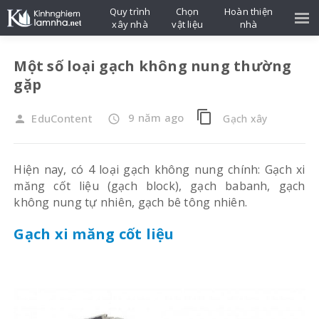
Quy trình
Chọn
Hoàn thiện
xây nhà
vật liệu
nhà
Một số loại gạch không nung thường
gặp
content_copy
9 năm ago
EduContent
Gạch xây
person
access_time
Hiện nay, có 4 loại gạch không nung chính: Gạch xi
măng cốt liệu (gạch block), gạch babanh, gạch
không nung tự nhiên, gạch bê tông nhiên.
Gạch xi măng cốt liệu