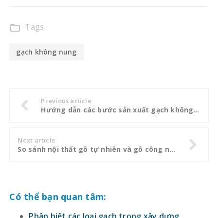
Tags
folder_open
gạch không nung
Previous article
Hướng dẫn các bước sản xuất gạch không nung
Next article
So sánh nội thất gỗ tự nhiên và gỗ công nghiệp
Có thể bạn quan tâm:
Phân biệt các loại gạch trong xây dựng