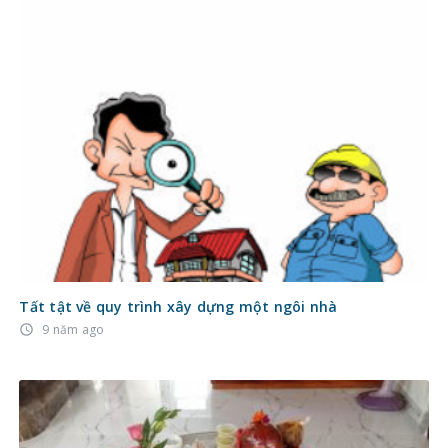
Tất tật về quy trình xây dựng một ngôi nhà
9 năm ago
access_time