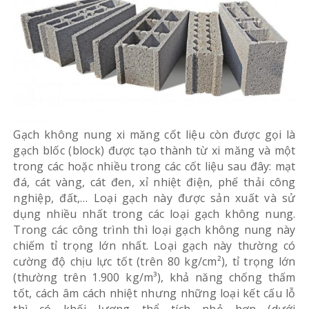
Gạch không nung xi măng cốt liệu còn được gọi là
gạch blốc (block) được tạo thành từ xi măng và một
trong các hoặc nhiều trong các cốt liệu sau đây: mạt
đá, cát vàng, cát đen, xỉ nhiệt điện, phế thải công
nghiệp, đất,… Loại gạch này được sản xuất và sử
dụng nhiều nhất trong các loại gạch không nung.
Trong các công trình thì loại gạch không nung này
chiếm tỉ trọng lớn nhất. Loại gạch này thường có
cường độ chịu lực tốt (trên 80 kg/cm²), tỉ trọng lớn
(thường trên 1.900 kg/m³), khả năng chống thấm
tốt, cách âm cách nhiệt nhưng những loại kết cấu lỗ
thì có khối lượng thể tích nhỏ hơn (dưới