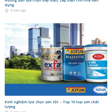
Hướng dẫn lựa chọn dây điện, cáp điện cho nhà dân
dụng
9 năm ago
access_time
Kinh nghiệm lựa chọn sơn tốt – Top 10 loại sơn chất
lượng