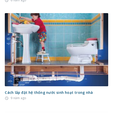
6 năm ago
access_time
Cách lắp đặt hệ thống nước sinh hoạt trong nhà
9 năm ago
access_time