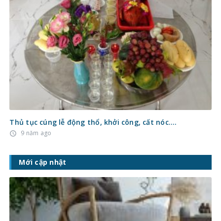
Thủ tục cúng lễ động thổ, khởi công, cất nóc….
9 năm ago
access_time
Mới cập nhật