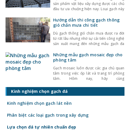
sản phẩm vật liệu xây dựng được các chủ
đầu tư ưa chuộng hiện nay. Loại gạch này
được sản xuất từ mạt đá, tro bay và liên
kết bằng Xi măng sản xuất trên dây
Hướng dẫn thi công gạch thông
chuyền hiện đại thân thiện với môi
gió chắn mưa chi tiết
trường. Độ bền, độ rắn
Dù gạch thông gió chắn mưa được ra đời
từ rất lâu nhưng nhờ sự cải tiến công nghệ
sản xuất mang đến những mẫu gạch đa
dạng về mẫu mã, kích thước, họa tiết, hoa
văn độc đáo, chất lượng cao nên nó vẫn
Những mẫu gạch mosaic đẹp cho
được sử dụng phổ biến đến ngày nay. Tuy
phòng tắm
nhiên
Gạch mosaic luôn được các gia chủ quan
tâm trong việc ốp lát và trang trí phòng
tắm. Hôm nay, hãy cùng
Kinhnghiemlamnha tham khảo những mẫu
gạch mosaic đẹp cho phòng tắm, chắc
Kinh nghiệm chọn gạch đá
chắn sẽ không làm bạn phải thất vọng.
Tại sao nên chọn gạch mosaic cho phòng
Kinh nghiệm chọn gạch lát nền
tắm Gạch mosaic là loại
Phân biệt các loại gạch trong xây dựng
Lựa chọn đá tự nhiên chuẩn đẹp