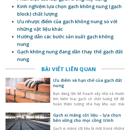
Kinh nghiệm lựa chọn gạch không nung (gạch
block) chất lượng
Ưu nhược điểm của gạch không nung so với
những vật liệu khác
Hướng dẫn các bước sản xuất gạch không
nung
Gạch không nung đang dần thay thế gạch đất
nung
BÀI VIẾT LIÊN QUAN
Ưu điểm và hạn chế của gạch đất
nung
Bạn đang lên kế hoạch xây nhà và muốn
tìm kiếm loại gạch có chất lượng tốt để
hoàn thiện tường nhà hay khu vực mái
chống nóng? Bạn đang quan tâm đến gạch
đất nung nhưng chưa nắm rõ chủng loại
Gạch xi măng cốt liệu – lựa chọn
cũng như ưu điểm và hạn chế của chúng?
bền vững cho mọi công trình
Hãy tham khảo ngay
Gạch xi măng cốt liệu là một trong những