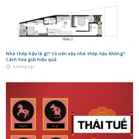
Nhà thóp hậu là gì? Có nên xây nhà thóp hậu không?
Cách hóa giải hiệu quả
6 tháng ago
access_time