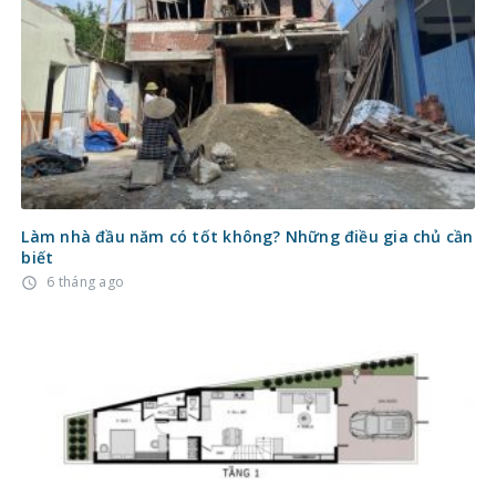
Làm nhà đầu năm có tốt không? Những điều gia chủ cần
biết
6 tháng ago
access_time