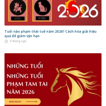
Tuổi nào phạm thái tuế năm 2026? Cách hóa giải hiệu
quả để giảm vận hạn
6 tháng ago
access_time