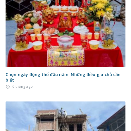
Chọn ngày động thổ đầu năm: Những điều gia chủ cần
biết
6 tháng ago
access_time