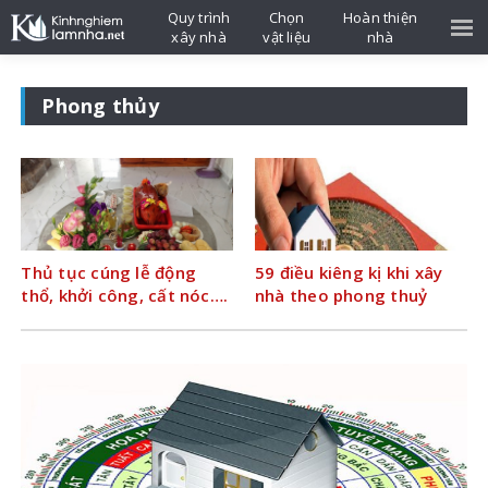
Quy trình
Chọn
Hoàn thiện
xây nhà
vật liệu
nhà
Phong thủy
Thủ tục cúng lễ động
59 điều kiêng kị khi xây
thổ, khởi công, cất nóc….
nhà theo phong thuỷ