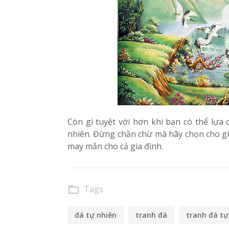
Còn gì tuyệt vời hơn khi bạn có thể lựa
nhiên. Đừng chần chừ mà hãy chọn cho gi
may mắn cho cả gia đình.
Tags
folder_open
đá tự nhiên
tranh đá
tranh đá tự