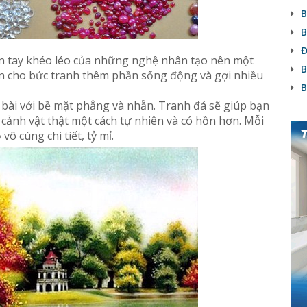
B
B
Đ
n tay khéo léo của những nghệ nhân tạo nên một
B
ồn cho bức tranh thêm phần sống động và gợi nhiều
B
bài với bề mặt phẳng và nhẵn. Tranh đá sẽ giúp bạn
ảnh vật thật một cách tự nhiên và có hồn hơn. Mỗi
 cùng chi tiết, tỷ mỉ.