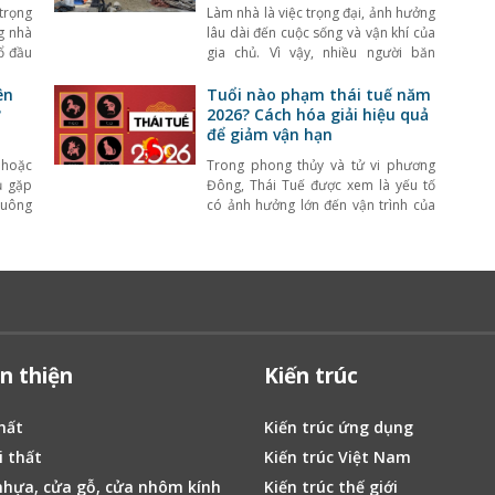
trọng
Làm nhà là việc trọng đại, ảnh hưởng
g nhà
lâu dài đến cuộc sống và vận khí của
ổ đầu
gia chủ. Vì vậy, nhiều người băn
a chủ
khoăn làm nhà đầu năm có tốt
niệm
không, có nên khởi công ngay từ
ên
Tuổi nào phạm thái tuế năm
ợi sẽ
những ngày đầu năm mới hay không.
?
2026? Cách hóa giải hiệu quả
sẻ và
Theo quan niệm phong thủy, đầu
để giảm vận hạn
năm là thời điểm
 hoặc
Trong phong thủy và tử vi phương
ủ gặp
Đông, Thái Tuế được xem là yếu tố
vuông
có ảnh hưởng lớn đến vận trình của
đất và
mỗi người theo từng năm. Khi bước
hà có
sang năm mới, nhiều người thường
g thu
quan tâm năm đó tuổi nào phạm
 xuất
Thái Tuế, có ảnh hưởng gì đến công
việc, tài chính, sức
n thiện
Kiến trúc
hất
Kiến trúc ứng dụng
 thất
Kiến trúc Việt Nam
hựa, cửa gỗ, cửa nhôm kính
Kiến trúc thế giới