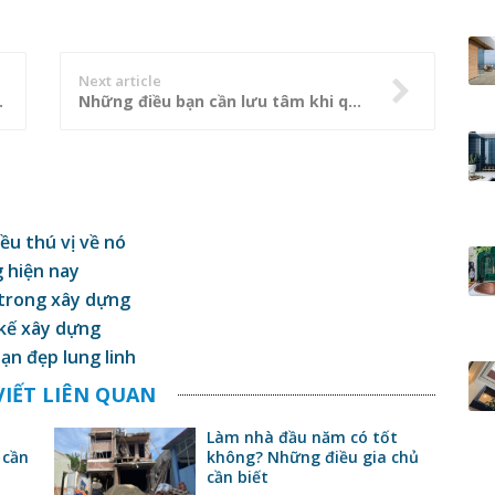
Next article
có muốn thử?
Những điều bạn cần lưu tâm khi quyết định sử dụng bàn đá tự nhiên
ều thú vị về nó
g hiện nay
 trong xây dựng
 kế xây dựng
ạn đẹp lung linh
VIẾT LIÊN QUAN
Làm nhà đầu năm có tốt
 cần
không? Những điều gia chủ
cần biết