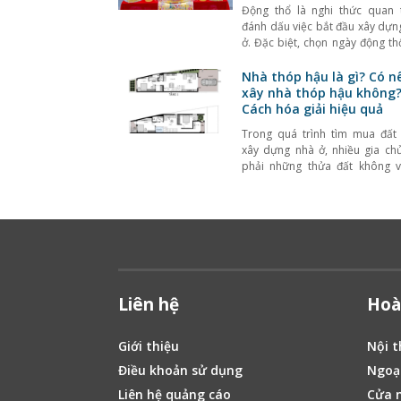
Động thổ là nghi thức quan 
đánh dấu việc bắt đầu xây dựn
ở. Đặc biệt, chọn ngày động th
năm lại càng được nhiều gi
quan tâm, bởi theo quan 
Nhà thóp hậu là gì? Có n
phong thủy, khởi đầu thuận l
xây nhà thóp hậu không
giúp quá trình thi công suôn 
Cách hóa giải hiệu quả
cuộc sống sau này
Trong quá trình tìm mua đất
xây dựng nhà ở, nhiều gia ch
phải những thửa đất không 
vức, trong đó phổ biến nhất là 
nhà thóp hậu. Đây là dạng n
mặt tiền phía trước rộng nhưn
hẹp dần về phía sau, thường
hiện tại khu
Liên hệ
Hoà
Giới thiệu
Nội t
Điều khoản sử dụng
Ngoại
Liên hệ quảng cáo
Cửa n