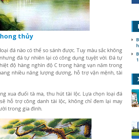
phong thủy
B
h
loại đá nào có thể so sánh được. Tuy màu sắc không
B
hưng đá tự nhiên lại có công dụng tuyệt vời. Đá tự
1
nhiệt độ hàng nghìn độ C trong hàng vạn năm trong
mang nhiều năng lượng dương, hỗ trợ vận mệnh, tài
g xua đuổi tà ma, thu hút tài lộc. Lựa chọn loại đá
 hỗ trợ công danh tài lộc, không chỉ đem lại may
ời trong gia đình.