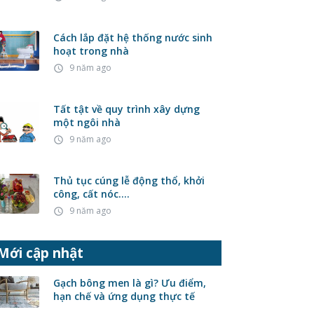
Cách lắp đặt hệ thống nước sinh
hoạt trong nhà
9 năm ago
access_time
Tất tật về quy trình xây dựng
một ngôi nhà
9 năm ago
access_time
Thủ tục cúng lễ động thổ, khởi
công, cất nóc….
9 năm ago
access_time
Mới cập nhật
Gạch bông men là gì? Ưu điểm,
hạn chế và ứng dụng thực tế