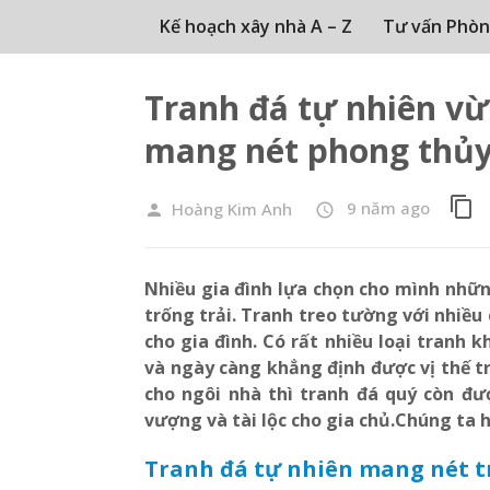
Kế hoạch xây nhà A – Z
Tư vấn Phòn
Tranh đá tự nhiên vừa
mang nét phong thủ
content_copy
9 năm ago
Hoàng Kim Anh
person
access_time
Nhiều gia đình lựa chọn cho mình nhữ
trống trải. Tranh treo tường với nhiều
cho gia đình. Có rất nhiều loại tranh k
và ngày càng khẳng định được vị thế tr
cho ngôi nhà thì tranh đá quý còn đ
vượng và tài lộc cho gia chủ.Chúng ta 
Tranh đá tự nhiên mang nét t