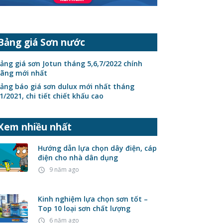
Bảng giá Sơn nước
ảng giá sơn Jotun tháng 5,6,7/2022 chính
ãng mới nhất
ảng báo giá sơn dulux mới nhất tháng
1/2021, chi tiết chiết khấu cao
Xem nhiều nhất
Hướng dẫn lựa chọn dây điện, cáp
điện cho nhà dân dụng
9 năm ago
access_time
Kinh nghiệm lựa chọn sơn tốt –
Top 10 loại sơn chất lượng
6 năm ago
access_time