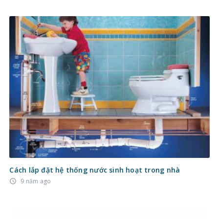
Cách lắp đặt hệ thống nước sinh hoạt trong nhà
9 năm ago
access_time