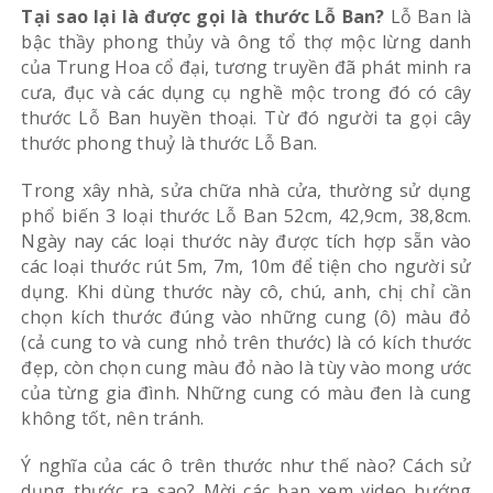
Tại sao lại là được gọi là thước Lỗ Ban?
Lỗ Ban là
bậc thầy phong thủy và ông tổ thợ mộc lừng danh
của Trung Hoa cổ đại, tương truyền đã phát minh ra
cưa, đục và các dụng cụ nghề mộc trong đó có cây
thước Lỗ Ban huyền thoại. Từ đó người ta gọi cây
thước phong thuỷ là thước Lỗ Ban.
Trong xây nhà, sửa chữa nhà cửa, thường sử dụng
phổ biến 3 loại thước Lỗ Ban 52cm, 42,9cm, 38,8cm.
Ngày nay các loại thước này được tích hợp sẵn vào
các loại thước rút 5m, 7m, 10m để tiện cho người sử
dụng. Khi dùng thước này cô, chú, anh, chị chỉ cần
chọn kích thước đúng vào những cung (ô) màu đỏ
(cả cung to và cung nhỏ trên thước) là có kích thước
đẹp, còn chọn cung màu đỏ nào là tùy vào mong ước
của từng gia đình. Những cung có màu đen là cung
không tốt, nên tránh.
Ý nghĩa của các ô trên thước như thế nào? Cách sử
dụng thước ra sao? Mời các bạn xem video hướng