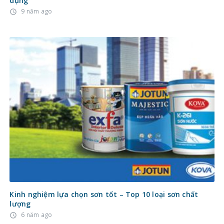
dụng
9 năm ago
access_time
Kinh nghiệm lựa chọn sơn tốt – Top 10 loại sơn chất
lượng
6 năm ago
access_time