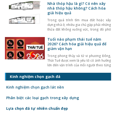
ngay từ những ngày đầu năm mới hay
Nhà thóp hậu là gì? Có nên xây
không. Theo quan niệm phong thủy, đầu
nhà thóp hậu không? Cách hóa
năm là thời điểm
giải hiệu quả
Trong quá trình tìm mua đất hoặc xây
dựng nhà ở, nhiều gia chủ gặp phải những
thửa đất không vuông vức, trong đó phổ
biến nhất là đất và nhà thóp hậu. Đây là
dạng nhà có mặt tiền phía trước rộng
Tuổi nào phạm thái tuế năm
nhưng thu hẹp dần về phía sau, thường
2026? Cách hóa giải hiệu quả để
xuất hiện tại khu
giảm vận hạn
Trong phong thủy và tử vi phương Đông,
Thái Tuế được xem là yếu tố có ảnh hưởng
lớn đến vận trình của mỗi người theo từng
năm. Khi bước sang năm mới, nhiều người
thường quan tâm năm đó tuổi nào phạm
Kinh nghiệm chọn gạch đá
Thái Tuế, có ảnh hưởng gì đến công việc,
tài chính, sức
Kinh nghiệm chọn gạch lát nền
Phân biệt các loại gạch trong xây dựng
Lựa chọn đá tự nhiên chuẩn đẹp