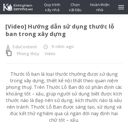
Quy trình
Chọn
Hoàn thiện
xây nhà
vật liệu
nhà
[Video] Hướng dẫn sử dụng thước lỗ
ban trong xây dựng
9 năm ago
EduContent
person
access_time
content_copy
Phong thủy
Video
Thước lỗ ban là loại thước thường được sử dụng
trong xây dựng, thiết kế nội thất theo quan niệm
phong thuỷ. Trên Thước Lỗ Ban đó có phân định các
khoảng tốt – xấu, giúp người sử dụng biết được kích
thước nào là đẹp nên sử dụng, kích thước nào là xấu
nên tránh. Thước Lỗ Ban được sáng tạo, sử dụng và
đúc kết thử nghiệm qua cả ngàn đời nay định hai
chữ tốt – xấu.