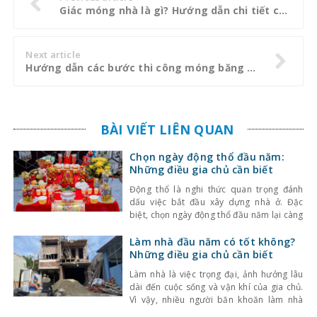
Giác móng nhà là gì? Hướng dẫn chi tiết cách giác móng nhà
Next article
Hướng dẫn các bước thi công móng băng chi tiết
BÀI VIẾT LIÊN QUAN
Chọn ngày động thổ đầu năm:
Những điều gia chủ cần biết
Động thổ là nghi thức quan trọng đánh
dấu việc bắt đầu xây dựng nhà ở. Đặc
biệt, chọn ngày động thổ đầu năm lại càng
được nhiều gia chủ quan tâm, bởi theo
quan niệm phong thủy, khởi đầu thuận lợi
Làm nhà đầu năm có tốt không?
sẽ giúp quá trình thi công suôn sẻ và cuộc
Những điều gia chủ cần biết
sống sau này
Làm nhà là việc trọng đại, ảnh hưởng lâu
dài đến cuộc sống và vận khí của gia chủ.
Vì vậy, nhiều người băn khoăn làm nhà
đầu năm có tốt không, có nên khởi công