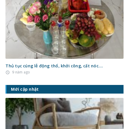
Thủ tục cúng lễ động thổ, khởi công, cất nóc….
9 năm ago
access_time
Mới cập nhật