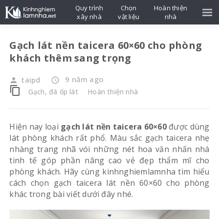
Quy trình
Chọn
Hoàn thiện
xây nhà
vật liệu
nhà
Gạch lát nền taicera 60×60 cho phòng
khách thêm sang trọng
9 năm ago
taipd
person
access_time
content_copy
Gạch, đá ốp lát
Hoàn thiện nhà
Hiện nay loại
gạch lát nền taicera 60×60
được dùng
lát phòng khách rất phổ. Màu sắc gạch taicera nhẹ
nhàng trang nhã vói những nét hoa văn nhấn nhá
tinh tế góp phần nâng cao vẻ đẹp thẩm mĩ cho
phòng khách. Hãy cùng kinhnghiemlamnha tìm hiểu
cách chọn gạch taicera lát nền 60×60 cho phòng
khác trong bài viết dưới đây nhé.