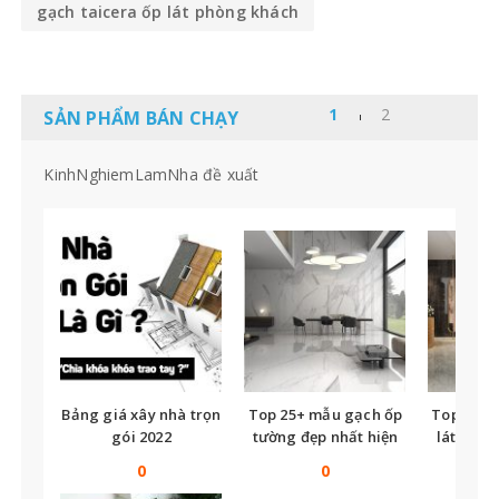
gạch taicera ốp lát phòng khách
SẢN PHẨM BÁN CHẠY
KinhNghiemLamNha đề xuất
Bảng giá xây nhà trọn
Top 25+ mẫu gạch ốp
Top nhữ
gói 2022
tường đẹp nhất hiện
lát nền t
nay
tế
0
0