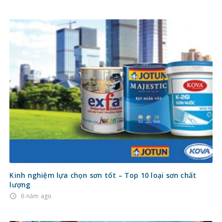
Kinh nghiệm lựa chọn sơn tốt – Top 10 loại sơn chất
lượng
6 năm ago
access_time