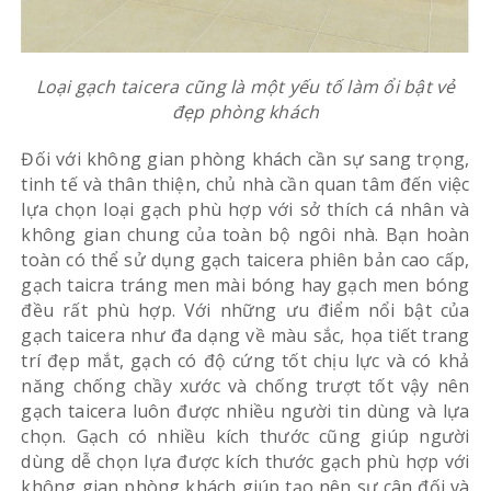
Loại gạch taicera cũng là một yếu tố làm ổi bật vẻ
đẹp phòng khách
Đối với không gian phòng khách cần sự sang trọng,
tinh tế và thân thiện, chủ nhà cần quan tâm đến việc
lựa chọn loại gạch phù hợp với sở thích cá nhân và
không gian chung của toàn bộ ngôi nhà. Bạn hoàn
toàn có thể sử dụng gạch taicera phiên bản cao cấp,
gạch taicra tráng men mài bóng hay gạch men bóng
đều rất phù hợp. Với những ưu điểm nổi bật của
gạch taicera như đa dạng về màu sắc, họa tiết trang
trí đẹp mắt, gạch có độ cứng tốt chịu lực và có khả
năng chống chầy xước và chống trượt tốt vậy nên
gạch taicera luôn được nhiều người tin dùng và lựa
chọn. Gạch có nhiều kích thước cũng giúp người
dùng dễ chọn lựa được kích thước gạch phù hợp với
không gian phòng khách giúp tạo nên sự cân đối và