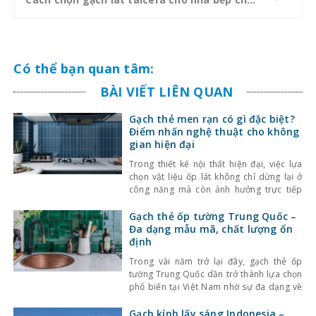
Có thể bạn quan tâm:
BÀI VIẾT LIÊN QUAN
Gạch thẻ men rạn có gì đặc biệt?
Điểm nhấn nghệ thuật cho không
gian hiện đại
Trong thiết kế nội thất hiện đại, việc lựa
chọn vật liệu ốp lát không chỉ dừng lại ở
công năng mà còn ảnh hưởng trực tiếp
đến tính thẩm mỹ và cảm giác không gian.
Một trong những lựa chọn nổi bật gần đây
Gạch thẻ ốp tường Trung Quốc –
là gạch thẻ men rạn – dòng gạch ốp lát
Đa dạng mẫu mã, chất lượng ổn
định
Trong vài năm trở lại đây, gạch thẻ ốp
tường Trung Quốc dần trở thành lựa chọn
phổ biến tại Việt Nam nhờ sự đa dạng về
kiểu dáng, màu sắc cùng mức giá hợp lý.
Bên cạnh đó, chất lượng sản phẩm cũng
Gạch kính lấy sáng Indonesia –