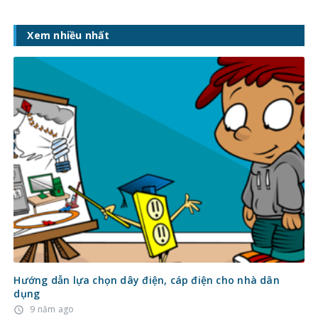
Xem nhiều nhất
Hướng dẫn lựa chọn dây điện, cáp điện cho nhà dân
dụng
9 năm ago
access_time