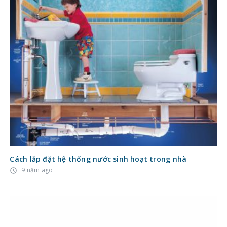
Cách lắp đặt hệ thống nước sinh hoạt trong nhà
9 năm ago
access_time