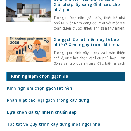
không ngừng được cải thiện, đáp ứng tốt
Giải pháp lấy sáng đỉnh cao cho
nhu cầu sử
nhà phố
Trong những năm gần đây, thiết kế nhà
phố tại Việt Nam đang đối mặt với một bài
toán quen thuộc: thiếu ánh sáng tự nhiên.
Với mật độ xây dựng cao, nhà ở thường bị
che chắn bởi các công trình xung quanh,
Giá gạch ốp lát hiện nay là bao
khiến không gian trở nên bí bách và phụ
nhiêu? Xem ngay trước khi mua
thuộc nhiều
Trong quá trình xây dựng và hoàn thiện
nhà ở, việc lựa chọn vật liệu phù hợp luôn
đóng vai trò quan trọng, đặc biệt là gạch
ốp lát. Không chỉ ảnh hưởng đến thẩm mỹ,
giá gạch ốp lát hiện nay còn quyết định
Kinh nghiệm chọn gạch đá
trực tiếp đến tổng chi phí công trình. Vậy
gạch
Kinh nghiệm chọn gạch lát nền
Phân biệt các loại gạch trong xây dựng
Lựa chọn đá tự nhiên chuẩn đẹp
Tất tật về Quy trình xây dựng một ngôi nhà