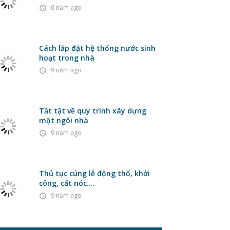
6 năm ago
access_time
Cách lắp đặt hệ thống nước sinh
hoạt trong nhà
9 năm ago
access_time
Tất tật về quy trình xây dựng
một ngôi nhà
9 năm ago
access_time
Thủ tục cúng lễ động thổ, khởi
công, cất nóc….
9 năm ago
access_time