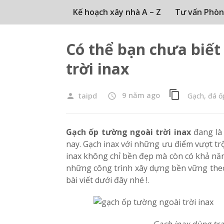
Kế hoạch xây nhà A – Z
Tư vấn Phòn
Có thể bạn chưa biết
trời inax
content_copy
9 năm ago
taipd
Gạch, đá ốp
person
access_time
Gạch ốp tường ngoài trời inax
đang là 
nay. Gạch inax với những ưu điểm vượt tr
inax không chỉ bền đẹp mà còn có khả nă
những công trình xây dựng bền vững theo 
bài viết dưới đây nhé !.
Gạch inax dùng tra