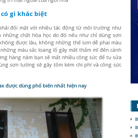
có gì khác biệt
 phải đối mặt với nhiều tác động từ môi trường như
 cả những chất hóa học do đó nếu như chỉ dùng sơn
ệ không được lâu, không những thế sơn dễ phai màu
ra những màu sắc loang lổ gây mất thẩm mĩ đến cảnh
ờng hàng năm bạn sẽ mất nhiều công sức để tu sửa
dùng sơn tường sẽ gây tốm kém chi phí và công sức
nax được dùng phổ biến nhất hiện nay
B
B
B