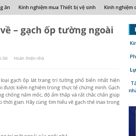
g ăn
Kinh nghiệm mua Thiết bị vệ sinh
Kinh nghiệm 
 về – gạch ốp tường ngoài
Ki
Phâ
 lát
Hoàn thiện nhà
Lự
loại gạch ốp lát trang trí tường phổ biến nhất hiện
Tấ
ội được kiểm nghiệm trong thực tế chứng minh. Gạch
nh
ng chống nấm mốc, độ ẩm thấp và rất chắc chắn giúp
thời gian. Hãy cùng tìm hiểu về gạch thẻ inax trong
ng trí mặt ngoài của ngôi nhà