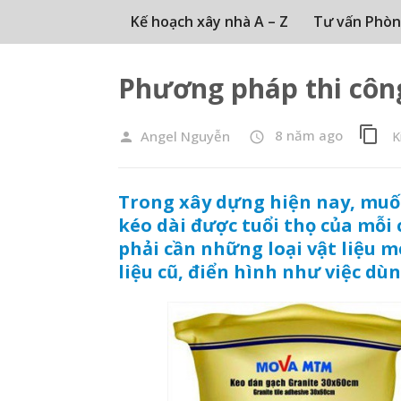
Kế hoạch xây nhà A – Z
Tư vấn Phòn
Phương pháp thi côn
content_copy
8 năm ago
Angel Nguyễn
K
person
access_time
Trong xây dựng hiện nay, muố
kéo dài được tuổi thọ của mỗi 
phải cần những loại vật liệu mớ
liệu cũ, điển hình như việc dù