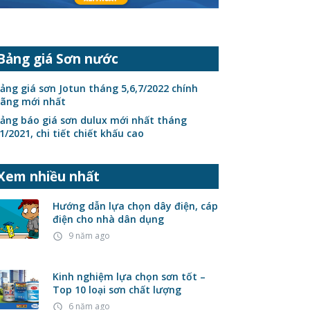
Bảng giá Sơn nước
ảng giá sơn Jotun tháng 5,6,7/2022 chính
ãng mới nhất
ảng báo giá sơn dulux mới nhất tháng
1/2021, chi tiết chiết khấu cao
Xem nhiều nhất
Hướng dẫn lựa chọn dây điện, cáp
điện cho nhà dân dụng
9 năm ago
access_time
Kinh nghiệm lựa chọn sơn tốt –
Top 10 loại sơn chất lượng
6 năm ago
access_time