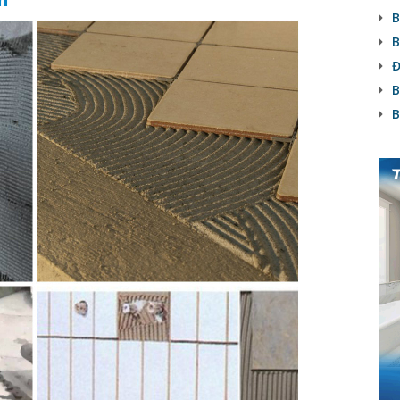
B
B
Đ
B
B