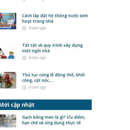
Cách lắp đặt hệ thống nước sinh
hoạt trong nhà
9 năm ago
access_time
Tất tật về quy trình xây dựng
một ngôi nhà
9 năm ago
access_time
Thủ tục cúng lễ động thổ, khởi
công, cất nóc….
9 năm ago
access_time
Mới cập nhật
Gạch bông men là gì? Ưu điểm,
hạn chế và ứng dụng thực tế