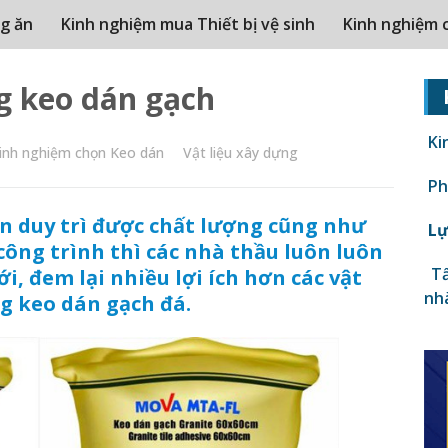
g ăn
Kinh nghiệm mua Thiết bị vệ sinh
Kinh nghiệm 
g keo dán gạch
Ki
inh nghiệm chọn Keo dán
Vật liệu xây dựng
Phâ
n duy trì được chất lượng cũng như
Lự
công trình thì các nhà thầu luôn luôn
Tấ
i, đem lại nhiều lợi ích hơn các vật
nh
ng keo dán gạch đá.