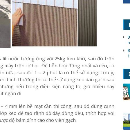
B
h
B
1
5 lít nước tương ứng với 25kg keo khô, sau đó trộn
g máy trộn cơ học. Để hỗn hợp đồng nhất và dẻo, có
lần nữa, sau đó 1 – 2 phút là có thể sử dụng. Lưu ý,
khí bình thường thì có thể sử dụng keo dán gạch sau
nhưng nếu trong điều kiện nắng to, gió nhiều hay
út ngắn đi
 – 4 mm lên bề mặt cần thi công, sau đó dùng cạnh
lớp keo để tạo rãnh độ dày đồng đều, thích hợp với
 được độ bám dính cao cho viên gạch.